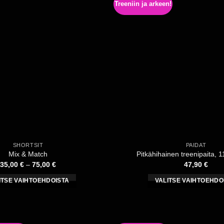
muunnel
Treeniin ja arkeen!
muunnelma.
Voit
Voit
tehdä
tehdä
valinnat
valinnat
tuotteen
tuotteen
sivulla.
sivulla.
SHORTSIT
PAIDAT
Mix & Match
Pitkähihainen treenipaita, 
Hintaluokka:
35,00
€
–
75,00
€
47,90
€
35,00 €
-
ITSE VAIHTOEHDOISTA
VALITSE VAIHTOEHDO
75,00 €
Tällä
Tällä
tuotteella
tuotteell
on
on