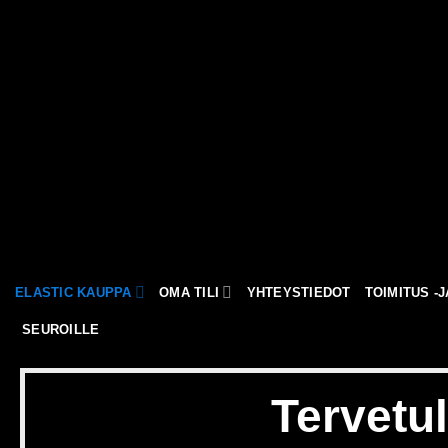
Skip
to
content
ELASTIC KAUPPA
OMA TILI
YHTEYSTIEDOT
TOIMITUS -
SEUROILLE
Tervetu