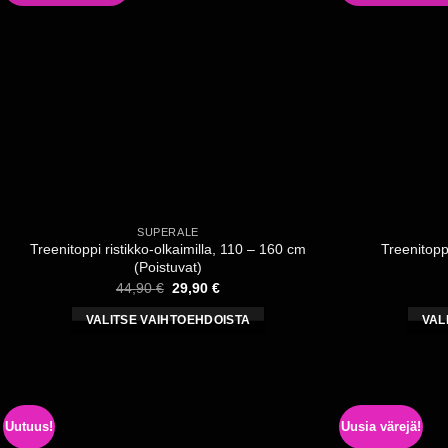
SUPERALE
Treenitoppi ristikko-olkaimilla, 110 – 160 cm
Treenitopp
(Poistuvat)
Alkuperäinen
Nykyinen
44,90
€
29,90
€
hinta
hinta
oli:
on:
VALITSE VAIHTOEHDOISTA
VAL
44,90 €.
29,90 €.
Tällä
tuotteella
on
useampi
Uutuus!
Uusia värejä!
muunnelma.