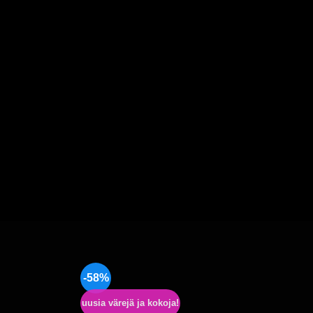
-58%
uusia värejä ja kokoja!