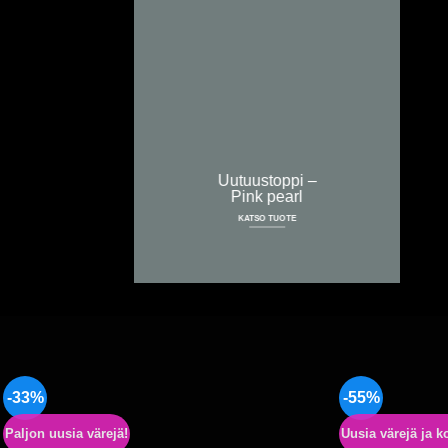
Uutuustoppi –
Pink pearl
KATSO TUOTE
-33%
-55%
Paljon uusia värejä!
Uusia värejä ja k