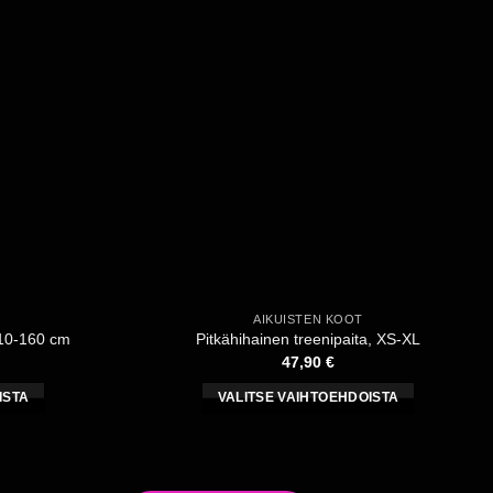
ma.
muunnelma.
Voit
tehdä
valinnat
tuotteen
sivulla.
AIKUISTEN KOOT
110-160 cm
Pitkähihainen treenipaita, XS-XL
47,90
€
ISTA
VALITSE VAIHTOEHDOISTA
Tällä
a
tuotteella
on