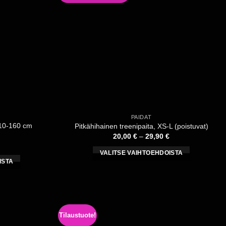
PAIDAT
110-160 cm
Pitkähihainen treenipaita, XS-L (poistuvat)
Hintaluokka:
20,00
€
–
29,90
€
20,00 €
Hintaluokka:
-
20,00 €
VALITSE VAIHTOEHDOISTA
29,90 €
-
ISTA
Tällä
29,90 €
tuotteella
a
on
useampi
muunnelma.
Tilaustuote!
ma.
Voit