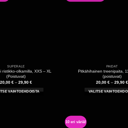
SUPERALE
PAIDAT
i ristikko-olkamilla, XXS – XL
Pitkähihainen treenipaita, 
(Poistuvat)
(poistuvat)
Hintaluokka:
20,00
€
–
29,90
€
20,00
€
–
29,90
€
20,00 €
-
ITSE VAIHTOEHDOISTA
VALITSE VAIHTOEHDO
29,90 €
Tällä
Tällä
tuotteella
tuotteell
on
on
useampi
useampi
10 eri väriä!
muunnelma.
muunnel