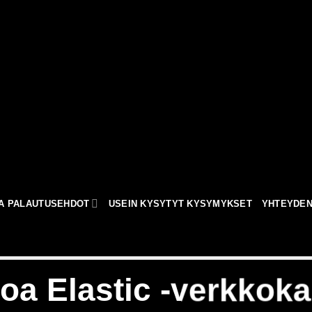
JA PALAUTUSEHDOT
USEIN KYSYTYT KYSYMYKSET
YHTEYDE
loa Elastic -verkkok