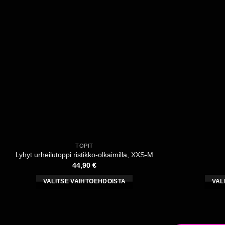
muunnelma.
Voit
tehdä
valinnat
tuotteen
sivulla.
TOPIT
Lyhyt urheilutoppi ristikko-olkaimilla, XXS-M
44,90
€
VALITSE VAIHTOEHDOISTA
VAL
Tällä
tuotteella
on