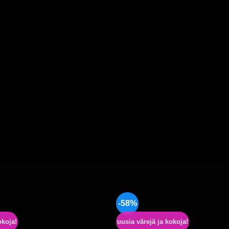
-58%
okoja!
uusia värejä ja kokoja!