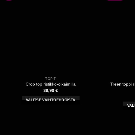
Voit
tehdä
valinnat
tuotteen
sivulla.
TOPIT
Treenitoppi r
Crop top ristikko-olkaimilla
39,90
€
VALITSE VAIHTOEHDOISTA
VAL
Tällä
tuotteella
on
useampi