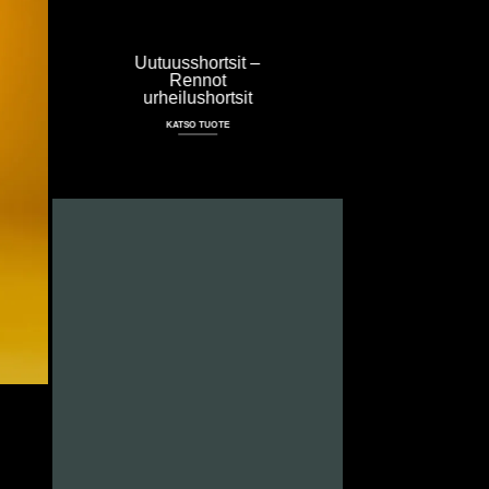
Uutuusshortsit –
Rennot
urheilushortsit
KATSO TUOTE