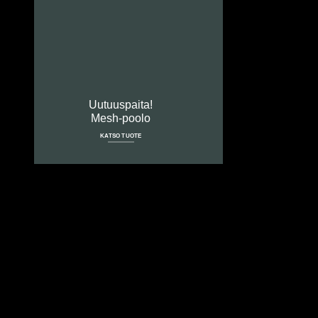
Uutuuspaita!
Mesh-poolo
KATSO TUOTE