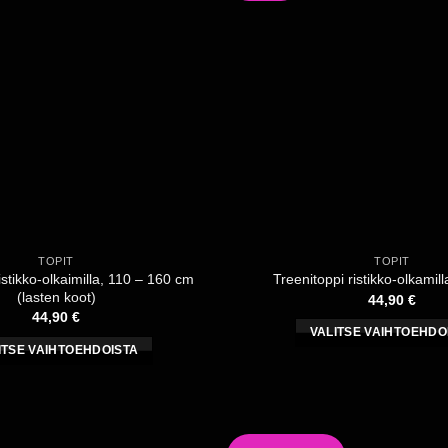
Voit
Voit
tehdä
tehdä
valinnat
valinnat
tuotteen
tuotteen
sivulla.
sivulla.
TOPIT
TOPIT
istikko-olkaimilla, 110 – 160 cm
Treenitoppi ristikko-olkamil
(lasten koot)
44,90
€
44,90
€
VALITSE VAIHTOEHDO
ITSE VAIHTOEHDOISTA
Tällä
Tällä
tuotteell
tuotteella
on
on
useampi
useampi