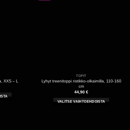
tehdä
valinnat
tuotteen
sivulla.
TOPIT
Lyhyt treenitoppi ristikko-olkaimilla, 110-160
la, XXS – L
cm
44,90
€
ISTA
VALITSE VAIHTOEHDOISTA
Tällä
a
tuotteella
on
useampi