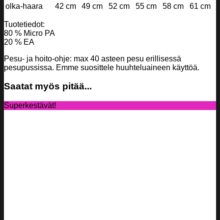
olka-haara
42 cm
49 cm
52 cm
55 cm
58 cm
61 cm
Tuotetiedot:
80 % Micro PA
20 % EA
Pesu- ja hoito-ohje: max 40 asteen pesu erillisessä
pesupussissa. Emme suosittele huuhteluaineen käyttöä.
Saatat myös pitää...
Superkestävät!