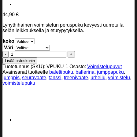
44,90
€
Lyhythihainen voimistelun peruspuku kevyesti uurretulla
selän leikkauksella ja eturypytyksellä.
koko
Väri
Voimistelupuku
-
Lisää ostoskoriin
peruspuku
Tuotetunnus (SKU):
VPUKU-1
Osasto:
Voimistelupuvut
voimisteluun,
Avainsanat tuotteelle
balettipuku
,
ballerina
,
jumppapuku
,
tanssiin
jumppis
,
seuravaate
,
tanssi
,
treenivaate
,
urheilu
,
voimistelu
,
ja
voimistelupuku
balettiin
määrä