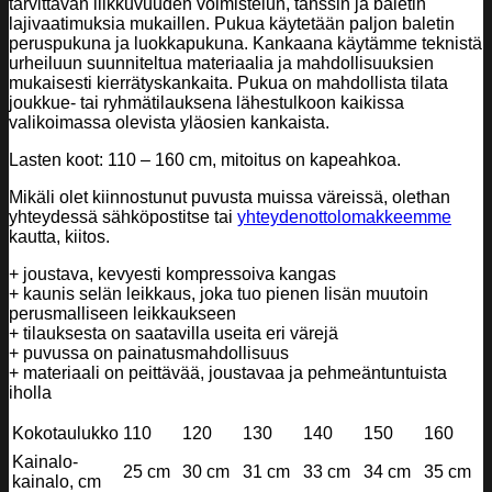
tarvittavan liikkuvuuden voimistelun, tanssin ja baletin
lajivaatimuksia mukaillen. Pukua käytetään paljon baletin
peruspukuna ja luokkapukuna. Kankaana käytämme teknistä
urheiluun suunniteltua materiaalia ja mahdollisuuksien
mukaisesti kierrätyskankaita. Pukua on mahdollista tilata
joukkue- tai ryhmätilauksena lähestulkoon kaikissa
valikoimassa olevista yläosien kankaista.
Lasten koot: 110 – 160 cm, mitoitus on kapeahkoa.
Mikäli olet kiinnostunut puvusta muissa väreissä, olethan
yhteydessä sähköpostitse tai
yhteydenottolomakkeemme
kautta, kiitos.
+ joustava, kevyesti kompressoiva kangas
+ kaunis selän leikkaus, joka tuo pienen lisän muutoin
perusmalliseen leikkaukseen
+ tilauksesta on saatavilla useita eri värejä
+ puvussa on painatusmahdollisuus
+ materiaali on peittävää, joustavaa ja pehmeäntuntuista
iholla
Kokotaulukko
110
120
130
140
150
160
Kainalo-
25 cm
30 cm
31 cm
33 cm
34 cm
35 cm
kainalo, cm