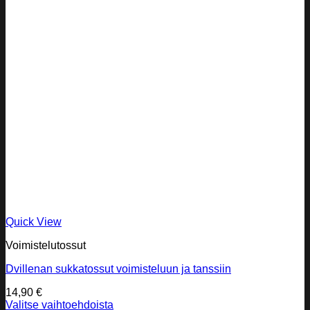
Quick View
Voimistelutossut
Dvillenan sukkatossut voimisteluun ja tanssiin
14,90
€
Valitse vaihtoehdoista