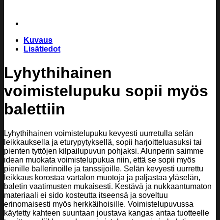
Kuvaus
Lisätiedot
Lyhythihainen
voimistelupuku sopii myös
balettiin
Lyhythihainen voimistelupuku kevyesti uurretulla selän
leikkauksella ja eturypytyksellä, sopii harjoitteluasuksi tai
pienten tyttöjen kilpailupuvun pohjaksi. Alunperin saimme
idean muokata voimistelupukua niin, että se sopii myös
pienille ballerinoille ja tanssijoille. Selän kevyesti uurrettu
leikkaus korostaa vartalon muotoja ja paljastaa yläselän,
baletin vaatimusten mukaisesti. Kestävä ja nukkaantumaton
materiaali ei sido kosteutta itseensä ja soveltuu
erinomaisesti myös herkkäihoisille. Voimistelupuvussa
käytetty kahteen suuntaan joustava kangas antaa tuotteelle