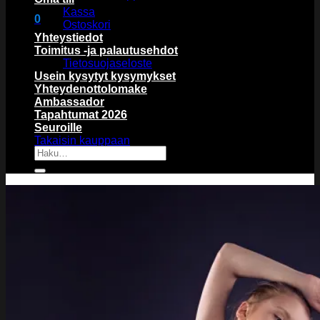
Kassa
0
Ostoskori
Ostoskori
Yhteystiedot
Toimitus -ja palautusehdot
Tietosuojaseloste
Usein kysytyt kysymykset
Yhteydenottolomake
Ambassador
Tapahtumat 2026
Ostoskori on tyhjä.
Seuroille
Takaisin kauppaan
Etsi: