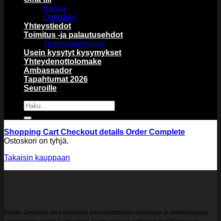
Kassa
Ostoskori
Yhteystiedot
Toimitus -ja palautusehdot
Tietosuojaseloste
Usein kysytyt kysymykset
Yhteydenottolomake
Ambassador
Tapahtumat 2026
Seuroille
Etsi:
Shopping Cart
Checkout details
Order Complete
Ostoskori on tyhjä.
Takaisin kauppaan
Elastic Gymwear on kotimainen treenivaatteiden valmistaja ja verkkokauppa,