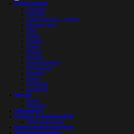
Elastic kauppa
Superale
Uutuudet
Lasten koot 110 – 160cm
Aikuisten koot
Topit
Paidat
Svetarit
Trikoot
Housut
Shortsit
Voimistelupuvut
Edustusasut
Asusteet
Tossut
Tarvikkeet
Lahjakortit
Oma tili
Kassa
Ostoskori
Yhteystiedot
Toimitus -ja palautusehdot
Tietosuojaseloste
Usein kysytyt kysymykset
Yhteydenottolomake