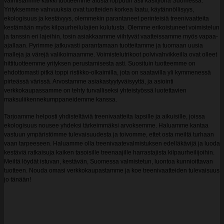
valmistamme kaikki tuotteemme alusta loppuun asti käsityönä Suomessa.
Yrityksemme vahvuuksia ovat tuotteiden korkea laatu, käytännöllisyys,
ekologisuus ja kestävyys, olemmekin parantaneet perinteisiä treenivaatteita
kestämään myös kilpaurheilulajien kulutusta. Olemme erikoistuneet voimistelun
ja tanssin eri lajeihin, tosin asiakkaamme viihtyvät vaatteissamme myös vapaa-
ajallaan. Pyrimme jatkuvasti parantamaan tuotteitamme ja tuomaan uusia
malleja ja värejä valikoimaamme. Voimistelutrikoot polvivahvikkeilla ovat olleet
hittituotteemme yrityksen perustamisesta asti. Suosituin tuotteemme on
ehdottomasti pitkä toppi ristikko-olkaimilla, jota on saatavilla yli kymmenessä
pirteässä värissä. Arvostamme asiakastyytyväisyyttä, ja asiointi
verkkokaupassamme on tehty turvalliseksi yhteistyössä luotettavien
maksuliikennekumppaneidemme kanssa.
Tarjoamme helposti yhdisteltäviä treenivaatteita lapsille ja aikuisille, joissa
ekologisuus nousee yhdeksi tärkeimmäksi arvoksemme. Haluamme kantaa
vastuun ympäristömme tulevaisuudesta ja toivomme, ettet osta meiltä turhaan
vaan tarpeeseen. Haluamme olla treenivaatevalmistuksen edelläkävijä ja luoda
kestäviä ratkaisuja kaiken tasoisille treenaajille harrastajista kilpaurheilijoihin.
Meiltä löydät istuvan, kestävän, Suomessa valmistetun, luontoa kunnioittavan
tuotteen. Nouda omasi verkkokaupastamme ja koe treenivaatteiden tulevaisuus
jo tänään!