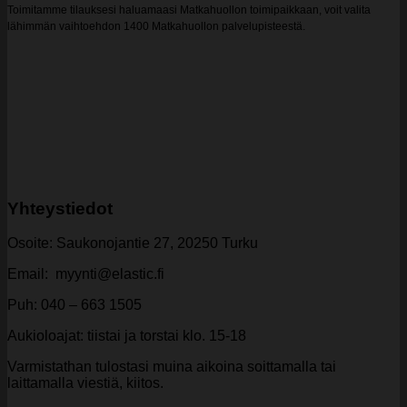
Toimitamme tilauksesi haluamaasi Matkahuollon toimipaikkaan, voit valita
lähimmän vaihtoehdon 1400 Matkahuollon palvelupisteestä.
Yhteystiedot
Osoite: Saukonojantie 27, 20250 Turku
Email: myynti@elastic.fi
Puh: 040 – 663 1505
Aukioloajat: tiistai ja torstai klo. 15-18
Varmistathan tulostasi muina aikoina soittamalla tai
laittamalla viestiä, kiitos.