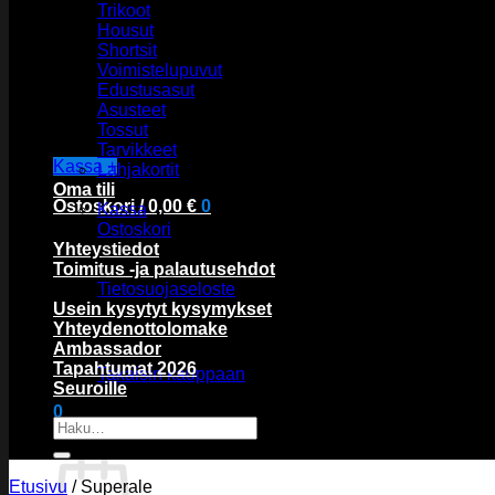
Trikoot
Housut
Shortsit
Voimistelupuvut
Edustusasut
Asusteet
Tossut
Tarvikkeet
Kassa
+
Lahjakortit
Oma tili
Ostoskori /
0,00
€
0
Kassa
Ostoskori
Yhteystiedot
Toimitus -ja palautusehdot
Tietosuojaseloste
Usein kysytyt kysymykset
Yhteydenottolomake
Ostoskori on tyhjä.
Ambassador
Tapahtumat 2026
Takaisin kauppaan
Seuroille
0
Etsi:
Ostoskori
Etusivu
/
Superale