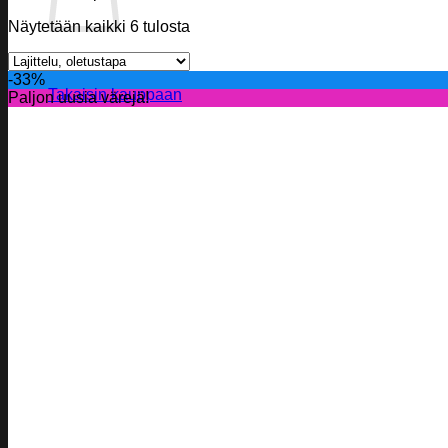
Näytetään kaikki 6 tulosta
Ostoskori on tyhjä.
-33%
Takaisin kauppaan
Paljon uusia värejä!