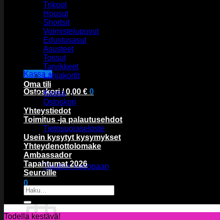
Trikoot
Housut
Shortsit
Voimistelupuvut
Edustusasut
Asusteet
Tossut
Tarvikkeet
Kassa
+
Lahjakortit
Oma tili
Ostoskori /
0,00
€
0
Kassa
Ostoskori
Yhteystiedot
Toimitus -ja palautusehdot
Tietosuojaseloste
Usein kysytyt kysymykset
Yhteydenottolomake
Ostoskori on tyhjä.
Ambassador
Tapahtumat 2026
Takaisin kauppaan
Seuroille
0
Etsi:
Ostoskori
Todella kestävä!