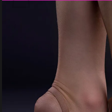
Ostoskori on tyhjä.
Takaisin kauppaan