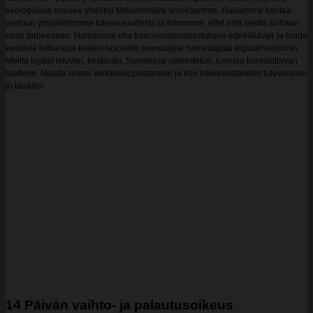
ekologisuus nousee yhdeksi tärkeimmäksi arvoksemme. Haluamme kantaa
vastuun ympäristömme tulevaisuudesta ja toivomme, ettet osta meiltä turhaan
vaan tarpeeseen. Haluamme olla treenivaatevalmistuksen edelläkävijä ja luoda
kestäviä ratkaisuja kaiken tasoisille treenaajille harrastajista kilpaurheilijoihin.
Meiltä löydät istuvan, kestävän, Suomessa valmistetun, luontoa kunnioittavan
tuotteen. Nouda omasi verkkokaupastamme ja koe treenivaatteiden tulevaisuus
jo tänään!
14 Päivän vaihto- ja palautusoikeus