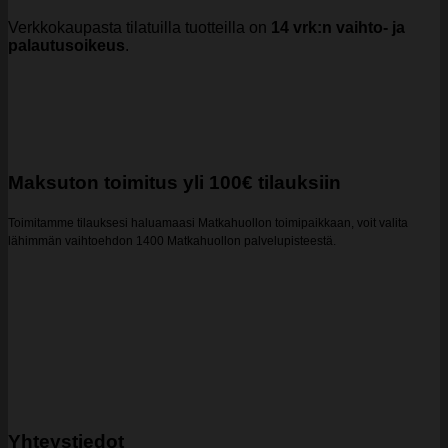
Verkkokaupasta tilatuilla tuotteilla on
14 vrk:n vaihto- ja
palautusoikeus
.
Maksuton toimitus yli 100€ tilauksiin
Toimitamme tilauksesi haluamaasi Matkahuollon toimipaikkaan, voit valita
lähimmän vaihtoehdon 1400 Matkahuollon palvelupisteestä.
Yhteystiedot