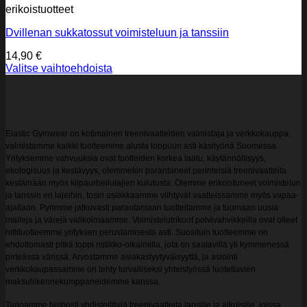
erikoistuotteet
Dvillenan sukkatossut voimisteluun ja tanssiin
14,90
€
Valitse vaihtoehdoista
Tällä
tuotteella
on
useampi
muunnelma.
Elastic Gymwear on kotimainen treenivaatteiden valmistaja ja verkkokauppa,
Voit
valmistamme kaikki tuotteemme alusta loppuun asti käsityönä Suomessa.
tehdä
Yrityksemme vahvuuksia ovat tuotteiden korkea laatu, käytännöllisyys,
valinnat
ekologisuus ja kestävyys, olemmekin parantaneet perinteisiä treenivaatteita
tuotteen
kestämään myös kilpaurheilulajien kulutusta. Olemme erikoistuneet voimistelun
sivulla.
ja tanssin eri lajeihin, tosin asiakkaamme viihtyvät vaatteissamme myös vapaa-
ajallaan. Pyrimme jatkuvasti parantamaan tuotteitamme ja tuomaan uusia
malleja ja värejä valikoimaamme. Voimistelutrikoot polvivahvikkeilla ovat olleet
hittituotteemme yrityksen perustamisesta asti. Suosituin tuotteemme on
ehdottomasti pitkä toppi ristikko-olkaimilla, jota on saatavilla yli kymmenessä
pirteässä värissä. Arvostamme asiakastyytyväisyyttä, ja asiointi
verkkokaupassamme on tehty turvalliseksi yhteistyössä luotettavien
maksuliikennekumppaneidemme kanssa.
Tarjoamme helposti yhdisteltäviä treenivaatteita lapsille ja aikuisille, joissa