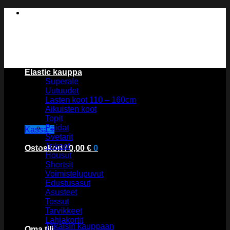
Skip
to
content
Elastic kauppa
Superale
Uutuudet
Lasten koot 110 – 160cm
Aikuisten koot
Topit
Paidat
Kassa
+
Svetarit
Trikoot
Ostoskori /
0,00
€
0
Housut
Shortsit
Voimistelupuvut
Edustusasut
Asusteet
Tossut
Ostoskori on tyhjä.
Tarvikkeet
Lahjakortit
Takaisin kauppaan
Oma tili