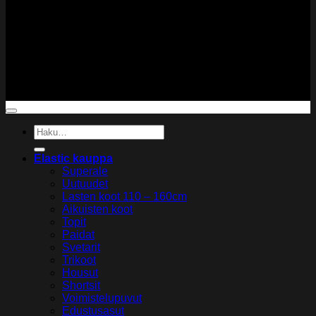
Copyright 2026 ©
Elastic Gymwear
Etsi:
Elastic kauppa
Superale
Uutuudet
Lasten koot 110 – 160cm
Aikuisten koot
Topit
Paidat
Svetarit
Trikoot
Housut
Shortsit
Voimistelupuvut
Edustusasut