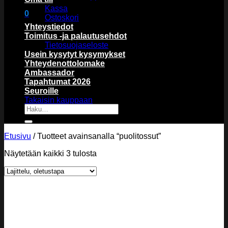
Kassa
0
Ostoskori
Ostoskori
Yhteystiedot
Toimitus -ja palautusehdot
Tietosuojaseloste
Usein kysytyt kysymykset
Yhteydenottolomake
Ambassador
Tapahtumat 2026
Ostoskori on tyhjä.
Seuroille
Takaisin kauppaan
Etsi:
Etusivu
/
Tuotteet avainsanalla “puolitossut”
Näytetään kaikki 3 tulosta