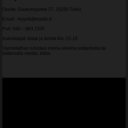
Osoite: Saukonojantie 27, 20250 Turku
Email: myynti@elastic.fi
Puh: 040 – 663 1505
Aukioloajat: tiistai ja torstai klo. 15-18
Varmistathan tulostasi muina aikoina soittamalla tai
laittamalla viestiä, kiitos.