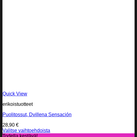
Quick View
erikoistuotteet
Puolitossut, Dvillena Sensación
28,90
€
Valitse vaihtoehdoista
Tällä
Todella kestävä!