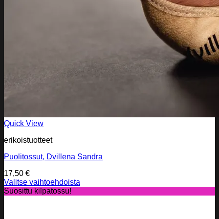
Quick View
erikoistuotteet
Puolitossut, Dvillena Sandra
17,50
€
Valitse vaihtoehdoista
Tällä
Suosittu kilpatossu!
tuotteella
on
useampi