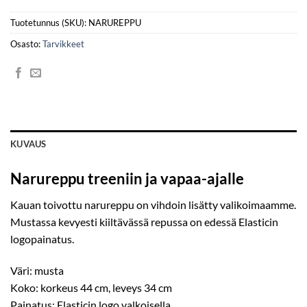
Tuotetunnus (SKU):
NARUREPPU
Osasto:
Tarvikkeet
KUVAUS
Narureppu treeniin ja vapaa-ajalle
Kauan toivottu narureppu on vihdoin lisätty valikoimaamme.
Mustassa kevyesti kiiltävässä repussa on edessä Elasticin
logopainatus.
Väri: musta
Koko: korkeus 44 cm, leveys 34 cm
Painatus: Elasticin logo valkoisella