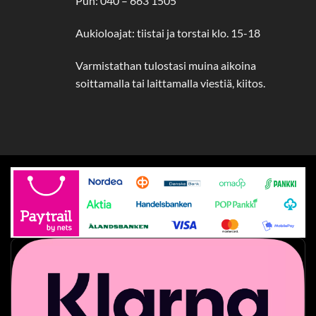
Puh: 040 – 663 1505
Aukioloajat: tiistai ja torstai klo. 15-18
Varmistathan tulostasi muina aikoina
soittamalla tai laittamalla viestiä, kiitos.