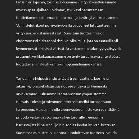
tanssin eri lajeihin, tosin asiakkaamme viihtyvät vaatteissamme
myös vapaa-ajallaan. Pyrimme jatkuvasti parantamaan
tuotteitamme ja tuomaan uusia malleja ja värejä valikoimaamme.
Voimistelutrikoot polvivahvikkeilla ovat olleet hittituotteemme
yrityksen perustamisesta asti. Suosituin tuotteemme on
ehdottomasti pitkä toppi ristikko-olkaimilla, jota on saatavilla yli
kymmenessä pirteässä värissä. Arvostamme asiakastyytyväisyyttä,
ja asiointi verkkokaupassamme on tehty turvalliseksi yhteistyössä
luotettavien maksuliikennekumppaneidemme kanssa.
Tarjoamme helposti yhdisteltäviä treenivaatteita lapsille ja
aikuisille, joissa ekologisuus nousee yhdeksi tärkeimmäksi
arvoksemme. Haluamme kantaa vastuun ympäristömme
tulevaisuudesta ja toivomme, ettet osta meiltä turhaan vaan
tarpeeseen. Haluamme olla treenivaatevalmistuksen edelläkävijä
ja luoda kestäviä ratkaisuja kaiken tasoisille treenaajille
harrastajista kilpaurheilijoihin. Meiltä löydät istuvan, kestävän,
Suomessa valmistetun, luontoa kunnioittavan tuotteen. Nouda