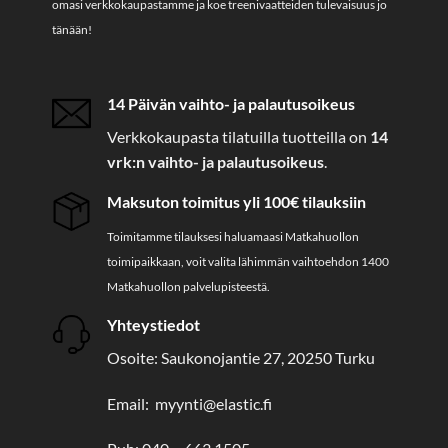
omasi verkkokaupastamme ja koe treenivaatteiden tulevaisuus jo
tänään!
14 Päivän vaihto- ja palautusoikeus
Verkkokaupasta tilatuilla tuotteilla on
14
vrk:n vaihto- ja palautusoikeus
.
Maksuton toimitus yli 100€ tilauksiin
Toimitamme tilauksesi haluamaasi Matkahuollon
toimipaikkaan, voit valita lähimmän vaihtoehdon 1400
Matkahuollon palvelupisteestä.
Yhteystiedot
Osoite: Saukonojantie 27, 20250 Turku
Email: myynti@elastic.fi