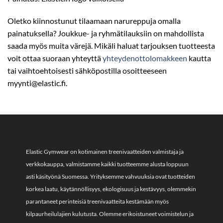
Oletko kiinnostunut tilaamaan narureppuja omalla
painatuksella? Joukkue- ja ryhmätilauksiin on mahdollista
saada myös muita värejä. Mikäli haluat tarjouksen tuotteesta
voit ottaa suoraan yhteyttä
yhteydenottolomakkeen
kautta
tai vaihtoehtoisesti sähköpostilla osoitteeseen
myynti@elastic.fi.
Elastic Gymwear on kotimainen treenivaatteiden valmistaja ja
verkkokauppa, valmistamme kaikki tuotteemme alusta loppuun
asti käsityönä Suomessa. Yrityksemme vahvuuksia ovat tuotteiden
korkea laatu, käytännöllisyys, ekologisuus ja kestävyys, olemmekin
parantaneet perinteisiä treenivaatteita kestämään myös
kilpaurheilulajien kulutusta. Olemme erikoistuneet voimistelun ja