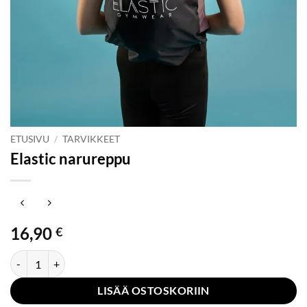
ETUSIVU
/
TARVIKKEET
Elastic narureppu
16,90
€
Elastic narureppu määrä
LISÄÄ OSTOSKORIIN