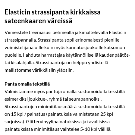
Elasticin strassipanta kirkkaissa
sateenkaaren väreissä
Viimeistele treeniasusi pehmeällä ja kimaltelevalla Elasticin
strassipannalla. Strassipanta sopii erinomaisesti pienille
voimistelijanaluille kuin myös kannatusjoukoille katsomon
puolelle. Ilahduta harrastajaa käytännöllisellä kaudenpäätös-
tai kisalahjalla. Strassipantoja on helppo yhdistellä
mallistomme värikkäisiin yläosiin.
Panta omalla tekstillä
Valmistamme myös pantoja omalla kustomoidulla tekstillä
esimerkiksi joukkue-, ryhmä tai seurapannoiksi.
Strassipantojen minimitilausmäärä kustomoidulla tekstillä
on 15 kpl / painatus (painatuksia valmistetaan 25 kpl
sarjoissa). Glittervinyylipainatuksissa ja tavallisissa
painatuksissa minimitilaus vaihtelee 5-10 kpl välillä.