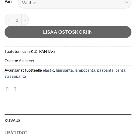
Väri
Strassipanta, Elastic -painatuksella määrä
LISÄÄ OSTOSKORIIN
Tuotetunnus (SKU):
PANTA-S
Osasto:
Asusteet
Avainsanat tuotteelle
elastic
,
hiuspanta
,
lämpöpanta
,
pääpanta
,
panta
,
strassipanta
KUVAUS
LISÄTIEDOT