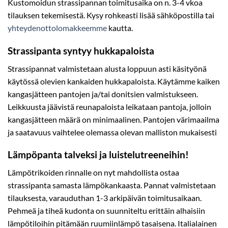
Kustomoidun strassipannan toimitusaika on n. 3-4 vkoa
tilauksen tekemisestä. Kysy rohkeasti lisää sähköpostilla tai
yhteydenottolomakkeemme
kautta.
Strassipanta syntyy hukkapaloista
Strassipannat valmistetaan alusta loppuun asti käsityönä
käytössä olevien kankaiden hukkapaloista. Käytämme kaiken
kangasjätteen pantojen ja/tai donitsien valmistukseen.
Leikkuusta jäävistä reunapaloista leikataan pantoja, jolloin
kangasjätteen määrä on minimaalinen. Pantojen värimaailma
ja saatavuus vaihtelee olemassa olevan malliston mukaisesti
Lämpöpanta talveksi ja luistelutreeneihin!
Lämpötrikoiden rinnalle on nyt mahdollista ostaa
strassipanta samasta lämpökankaasta. Pannat valmistetaan
tilauksesta, varauduthan 1-3 arkipäivän toimitusaikaan.
Pehmeä ja tiheä kudonta on suunniteltu erittäin alhaisiin
lämpötiloihin pitämään ruumiinlämpö tasaisena. Italialainen