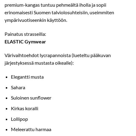
premium-kangas tuntuu pehmeältä iholla ja sopii
erinomaisesti Suomen talviolosuhteisiin, useimmiten
ympärivuotiseenkin käyttöön.
Painatus strasseilla:
ELASTIC Gymwear
Värivaihtoehdot lycrapannoista (lueteltu pääkuvan
järjestyksessä mustasta oikealle):
Elegantti musta
Sahara
Suloinen sunflower
Kirkas koralli
Lollipop
Meleerattu harmaa