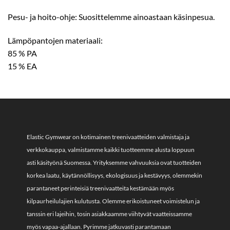
Pesu- ja hoito-ohje: Suosittelemme ainoastaan käsinpesua.
Lämpöpantojen materiaali:
85 % PA
15 % EA
Elastic Gymwear on kotimainen treenivaatteiden valmistaja ja
verkkokauppa, valmistamme kaikki tuotteemme alusta loppuun
asti käsityönä Suomessa. Yrityksemme vahvuuksia ovat tuotteiden
korkea laatu, käytännöllisyys, ekologisuus ja kestävyys, olemmekin
parantaneet perinteisiä treenivaatteita kestämään myös
kilpaurheilulajien kulutusta. Olemme erikoistuneet voimistelun ja
tanssin eri lajeihin, tosin asiakkaamme viihtyvät vaatteissamme
myös vapaa-ajallaan. Pyrimme jatkuvasti parantamaan