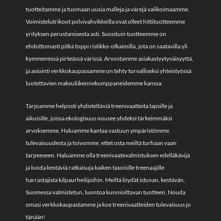
tuotteitamme ja tuomaan uusia malleja ja värejä valikoimaamme.
Voimistelutrikoot polvivahvikkeilla ovat olleet hittituotteemme
yrityksen perustamisesta asti. Suosituin tuotteemme on
ehdottomasti pitkä toppi ristikko-olkaimilla, jota on saatavilla yli
kymmenessä pirteässä värissä. Arvostamme asiakastyytyväisyyttä,
ja asiointi verkkokaupassamme on tehty turvalliseksi yhteistyössä
luotettavien maksuliikennekumppaneidemme kanssa.
Tarjoamme helposti yhdisteltäviä treenivaatteita lapsille ja
aikuisille, joissa ekologisuus nousee yhdeksi tärkeimmäksi
arvoksemme. Haluamme kantaa vastuun ympäristömme
tulevaisuudesta ja toivomme, ettet osta meiltä turhaan vaan
tarpeeseen. Haluamme olla treenivaatevalmistuksen edelläkävijä
ja luoda kestäviä ratkaisuja kaiken tasoisille treenaajille
harrastajista kilpaurheilijoihin. Meiltä löydät istuvan, kestävän,
Suomessa valmistetun, luontoa kunnioittavan tuotteen. Nouda
omasi verkkokaupastamme ja koe treenivaatteiden tulevaisuus jo
tänään!