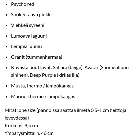
Psycho red
Shokeeraava pinkki
Viehkeä syreeni
Lumoava laguuni
Lempeä luumu
Granit (tummanharmaa)
Kuvasta puuttuvat: Sahara (beige), Avatar (Suomenlipun
sininen), Deep Purple (kirkas lila)
Musta, thermo / lämpökangas
Marine, thermo / lämpökangas
Mitat: one size (pannoissa saattaa ilmetä 0,5-1 cm heittoja
leveydessä)
Korkeus: 8,5 cm
Ympärysmitta: n. 46 cm