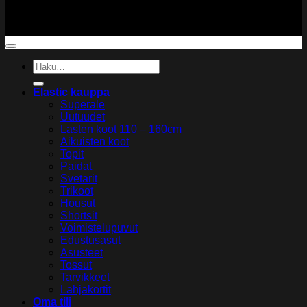
Copyright 2026 ©
Elastic Gymwear
Etsi:
Elastic kauppa
Superale
Uutuudet
Lasten koot 110 – 160cm
Aikuisten koot
Topit
Paidat
Svetarit
Trikoot
Housut
Shortsit
Voimistelupuvut
Edustusasut
Asusteet
Tossut
Tarvikkeet
Lahjakortit
Oma tili