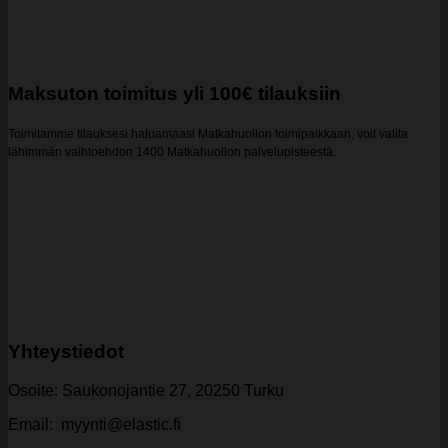
Maksuton toimitus yli 100€ tilauksiin
Toimitamme tilauksesi haluamaasi Matkahuollon toimipaikkaan, voit valita
lähimmän vaihtoehdon 1400 Matkahuollon palvelupisteestä.
Yhteystiedot
Osoite: Saukonojantie 27, 20250 Turku
Email: myynti@elastic.fi