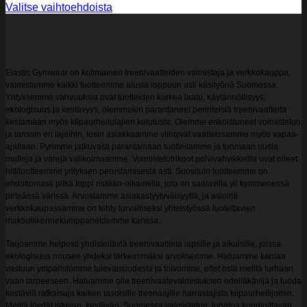
Valitse vaihtoehdoista
Tällä
tuotteella
on
useampi
muunnelma.
Elastic Gymwear on kotimainen treenivaatteiden valmistaja ja verkkokauppa,
Voit
valmistamme kaikki tuotteemme alusta loppuun asti käsityönä Suomessa.
tehdä
Yrityksemme vahvuuksia ovat tuotteiden korkea laatu, käytännöllisyys,
valinnat
ekologisuus ja kestävyys, olemmekin parantaneet perinteisiä treenivaatteita
tuotteen
kestämään myös kilpaurheilulajien kulutusta. Olemme erikoistuneet voimistelun
sivulla.
ja tanssin eri lajeihin, tosin asiakkaamme viihtyvät vaatteissamme myös vapaa-
ajallaan. Pyrimme jatkuvasti parantamaan tuotteitamme ja tuomaan uusia
malleja ja värejä valikoimaamme. Voimistelutrikoot polvivahvikkeilla ovat olleet
hittituotteemme yrityksen perustamisesta asti. Suosituin tuotteemme on
ehdottomasti pitkä toppi ristikko-olkaimilla, jota on saatavilla yli kymmenessä
pirteässä värissä. Arvostamme asiakastyytyväisyyttä, ja asiointi
verkkokaupassamme on tehty turvalliseksi yhteistyössä luotettavien
maksuliikennekumppaneidemme kanssa.
Tarjoamme helposti yhdisteltäviä treenivaatteita lapsille ja aikuisille, joissa
ekologisuus nousee yhdeksi tärkeimmäksi arvoksemme. Haluamme kantaa
vastuun ympäristömme tulevaisuudesta ja toivomme, ettet osta meiltä turhaan
vaan tarpeeseen. Haluamme olla treenivaatevalmistuksen edelläkävijä ja luoda
kestäviä ratkaisuja kaiken tasoisille treenaajille harrastajista kilpaurheilijoihin.
Meiltä löydät istuvan, kestävän, Suomessa valmistetun, luontoa kunnioittavan