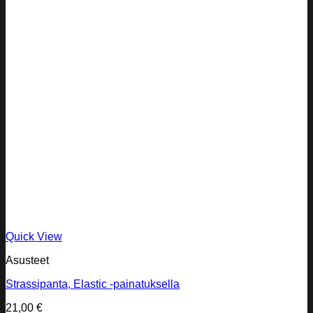
Quick View
Asusteet
Strassipanta, Elastic -painatuksella
21,00
€