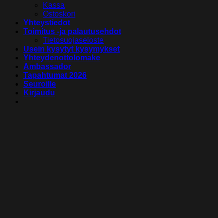
Kassa
Ostoskori
Yhteystiedot
Toimitus -ja palautusehdot
Tietosuojaseloste
Usein kysytyt kysymykset
Yhteydenottolomake
Ambassador
Tapahtumat 2026
Seuroille
Kirjaudu