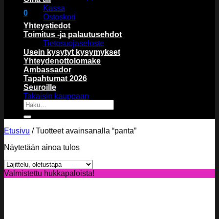
Kassa
0
Ostoskori
Ostoskori
Yhteystiedot
Toimitus -ja palautusehdot
Tietosuojaseloste
Usein kysytyt kysymykset
Yhteydenottolomake
Ambassador
Tapahtumat 2026
Ostoskori on tyhjä.
Seuroille
Takaisin kauppaan
Etsi:
Etusivu
/
Tuotteet avainsanalla “panta”
Näytetään ainoa tulos
Valmistettu hukkapaloista!