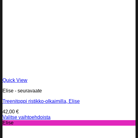
Quick View
Elise - seuravaate
Treenitoppi ristikko-olkaimilla, Elise
42,00
€
Valitse vaihtoehdoista
Tällä
Elise
tuotteella
on