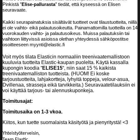
Pinkistä ”
Elise
-pallurasta
” tiedät, että kyseessä on Elisen
seuravaate.
Kaikki seurapainatuksia sisältävät tuotteet ovat tilaustuotteita, niillä
ei ole vaihto- eikä palautusoikeutta. Painamattomilla tuotteilla on 14
vuorokauden vaihto- ja palautusoikeus. Muissa palautuksiin tai
vaihtoon liittyvissä asioissa olethan yhteydessä sähköpostitse
osoitteeseen myynti@elastic.fi
Voit myös tilata Elasticin normaaliin treenivaatemallistoon
kuuluvia tuotteita Elastic-kaupan puolelta. Käytä kassalla
kupongin koodia “
ELISE15
“, niin saat 15 % kaikista
treenivaatemalliston tuotteista. (HUOM! Ei koske
tarjoustuotteita, lahjakortteja, lyhyitä toppeja, velour-asua,
Dvillenaa, strasseja eikä tarvikkeita.) Seuravaatetilauksiin ei
voi käyttää tarjous- tai alennuskuponkeja.
Toimitusajat:
Toimitusaika on 1-3 vkoa.
Kiitos, kun tuette suomalaista käsityötä ja pienyritystä! <3
Yhteistyöterveisin,
Team Elastic