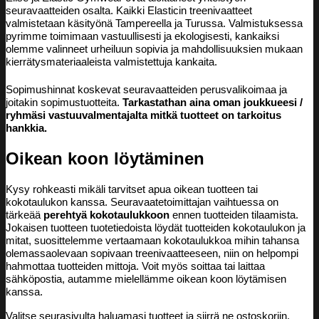
seuravaatteiden osalta. Kaikki Elasticin treenivaatteet
valmistetaan käsityönä Tampereella ja Turussa. Valmistuksessa
pyrimme toimimaan vastuullisesti ja ekologisesti, kankaiksi
olemme valinneet urheiluun sopivia ja mahdollisuuksien mukaan
kierrätysmateriaaleista valmistettuja kankaita.
Sopimushinnat koskevat seuravaatteiden perusvalikoimaa ja
joitakin sopimustuotteita.
Tarkastathan aina oman joukkueesi /
ryhmäsi vastuuvalmentajalta mitkä tuotteet on tarkoitus
hankkia.
Oikean koon löytäminen
Kysy rohkeasti mikäli tarvitset apua oikean tuotteen tai
kokotaulukon kanssa. Seuravaatetoimittajan vaihtuessa on
tärkeää
perehtyä kokotaulukkoon
ennen tuotteiden tilaamista.
Jokaisen tuotteen tuotetiedoista löydät tuotteiden kokotaulukon ja
mitat, suosittelemme vertaamaan kokotaulukkoa mihin tahansa
olemassaolevaan sopivaan treenivaatteeseen, niin on helpompi
hahmottaa tuotteiden mittoja. Voit myös soittaa tai laittaa
sähköpostia, autamme mielellämme oikean koon löytämisen
kanssa.
Valitse seurasivulta haluamasi tuotteet ja siirrä ne ostoskoriin.