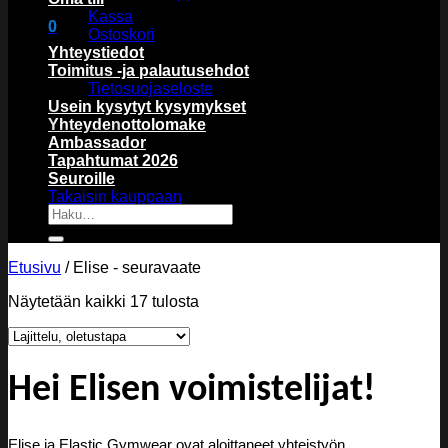
Kassa
0
Ostoskori
Ostoskori
Yhteystiedot
Toimitus -ja palautusehdot
Tietosuojaseloste
Usein kysytyt kysymykset
Yhteydenottolomake
Ambassador
Tapahtumat 2026
Ostoskori on tyhjä.
Seuroille
Takaisin kauppaan
Etsi:
Etusivu
/
Elise - seuravaate
Näytetään kaikki 17 tulosta
Hei Elisen voimistelijat!
Elise ja Elastic Gymwear ovat aloittaneet yhteistyön