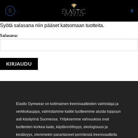
Skip
0
to
content
Syötä salasana niin pääset katsomaan tuotteita.
Salasana:
Elastic Gymwear on kotimainen treenivaatteiden valmistaja ja
verkkokauppa, valmistamme kaikki tuotteemme alusta loppuun
asti käsityönä Suomessa. Yrityksemme vahvuuksia ovat
tuotteiden korkea laatu, käytännöllisyys, ekologisuus ja
kestävyys, olemmekin parantaneet perinteisiä treenivaatteita