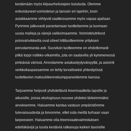
kestämään myös kilpaurheilulajien kulutusta. Olemme
erikoistuneet voimistelun ja tanssin eri lajeihin, tosin
asiakkaamme viihtyvät vaatteissamme myös vapaa-ajallaan.
Pyrimme jatkuvasti parantamaan tuotteitamme ja tuomaan
uusia malleja ja värejä valikoimaamme. Voimistelutrikoot
polvivahvikkeilla ovat olleet hittituotteemme yrityksen
perustamisesta asti. Suosituin tuotteemme on ehdottomasti
pitkä toppi ristikko-olkaimilla, jota on saatavilla yli kymmenessä
pirteässä värissä. Arvostamme asiakastyytyväisyyttä, ja asiointi
verkkokaupassamme on tehty turvalliseksi yhteistyössä
luotettavien maksuliikennekumppaneidemme kanssa.
Tarjoamme helposti yhdisteltäviä treenivaatteita lapsille ja
aikuisille, joissa ekologisuus nousee yhdeksi tärkeimmäksi
arvoksemme. Haluamme kantaa vastuun ympäristömme
tulevaisuudesta ja toivomme, ettet osta meiltä turhaan vaan
tarpeeseen. Haluamme olla treenivaatevalmistuksen
edelläkävijä ja luoda kestäviä ratkaisuja kaiken tasoisille