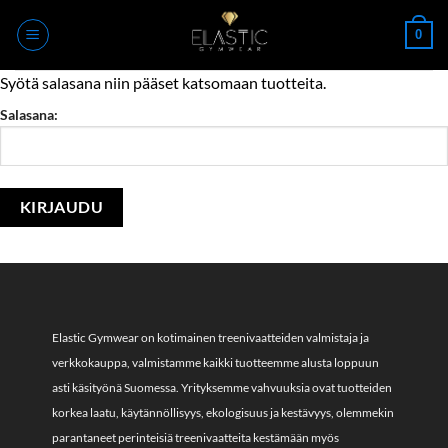
Skip
0
to
content
Syötä salasana niin pääset katsomaan tuotteita.
Salasana:
Elastic Gymwear on kotimainen treenivaatteiden valmistaja ja
verkkokauppa, valmistamme kaikki tuotteemme alusta loppuun
asti käsityönä Suomessa. Yrityksemme vahvuuksia ovat tuotteiden
korkea laatu, käytännöllisyys, ekologisuus ja kestävyys, olemmekin
parantaneet perinteisiä treenivaatteita kestämään myös