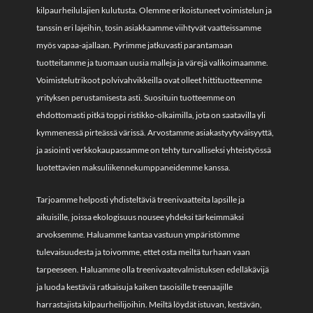
kilpaurheilulajien kulutusta. Olemme erikoistuneet voimistelun ja
tanssin eri lajeihin, tosin asiakkaamme viihtyvät vaatteissamme
myös vapaa-ajallaan. Pyrimme jatkuvasti parantamaan
tuotteitamme ja tuomaan uusia malleja ja värejä valikoimaamme.
Voimistelutrikoot polvivahvikkeilla ovat olleet hittituotteemme
yrityksen perustamisesta asti. Suosituin tuotteemme on
ehdottomasti pitkä toppi ristikko-olkaimilla, jota on saatavilla yli
kymmenessä pirteässä värissä. Arvostamme asiakastyytyväisyyttä,
ja asiointi verkkokaupassamme on tehty turvalliseksi yhteistyössä
luotettavien maksuliikennekumppaneidemme kanssa.
Tarjoamme helposti yhdisteltäviä treenivaatteita lapsille ja
aikuisille, joissa ekologisuus nousee yhdeksi tärkeimmäksi
arvoksemme. Haluamme kantaa vastuun ympäristömme
tulevaisuudesta ja toivomme, ettet osta meiltä turhaan vaan
tarpeeseen. Haluamme olla treenivaatevalmistuksen edelläkävijä
ja luoda kestäviä ratkaisuja kaiken tasoisille treenaajille
harrastajista kilpaurheilijoihin. Meiltä löydät istuvan, kestävän,