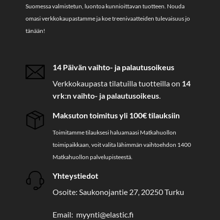
Suomessa valmistetun, luontoa kunnioittavan tuotteen. Nouda
omasi verkkokaupastamme ja koe treenivaatteiden tulevaisuus jo
tänään!
14 Päivän vaihto- ja palautusoikeus
Verkkokaupasta tilatuilla tuotteilla on
14
vrk:n vaihto- ja palautusoikeus
.
Maksuton toimitus yli 100€ tilauksiin
Toimitamme tilauksesi haluamaasi Matkahuollon
toimipaikkaan, voit valita lähimmän vaihtoehdon 1400
Matkahuollon palvelupisteestä.
Yhteystiedot
Osoite: Saukonojantie 27, 20250 Turku
Email: myynti@elastic.fi