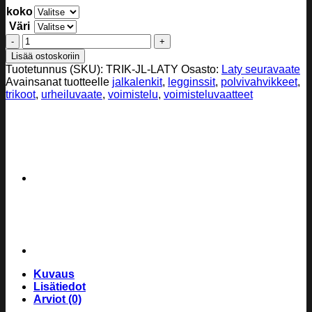
koko
Väri
Voimistelutrikoot
jalkalenkillä
Lisää ostoskoriin
ja
Tuotetunnus (SKU):
TRIK-JL-LATY
Osasto:
Laty seuravaate
polvivahvikkeilla,
Avainsanat tuotteelle
jalkalenkit
,
legginssit
,
polvivahvikkeet
,
LaTy
trikoot
,
urheiluvaate
,
voimistelu
,
voimisteluvaatteet
määrä
Kuvaus
Lisätiedot
Arviot (0)