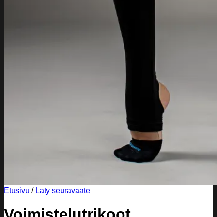
Etusivu
/
Laty seuravaate
Voimistelutrikoot