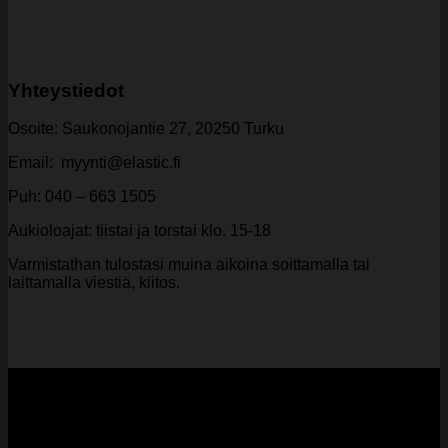
Yhteystiedot
Osoite: Saukonojantie 27, 20250 Turku
Email: myynti@elastic.fi
Puh: 040 – 663 1505
Aukioloajat: tiistai ja torstai klo. 15-18
Varmistathan tulostasi muina aikoina soittamalla tai
laittamalla viestiä, kiitos.