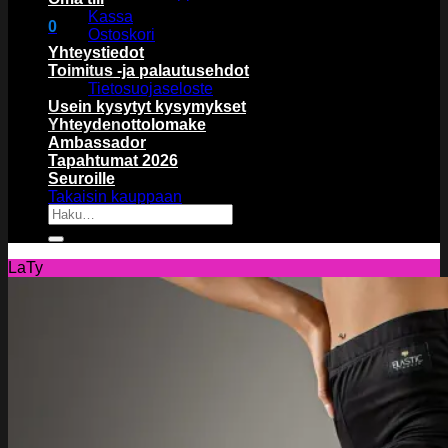
Kassa
0
Ostoskori
Ostoskori
Yhteystiedot
Toimitus -ja palautusehdot
Tietosuojaseloste
Usein kysytyt kysymykset
Yhteydenottolomake
Ambassador
Tapahtumat 2026
Ostoskori on tyhjä.
Seuroille
Takaisin kauppaan
Etsi:
LaTy