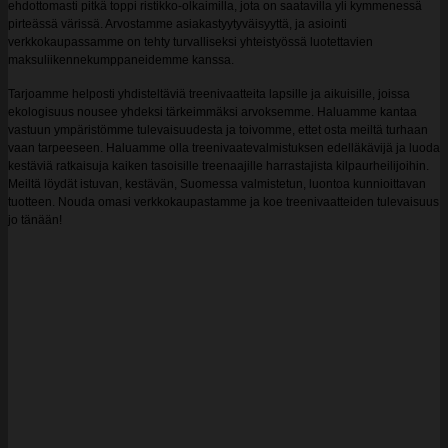
ehdottomasti pitkä toppi ristikko-olkaimilla, jota on saatavilla yli kymmenessä
pirteässä värissä. Arvostamme asiakastyytyväisyyttä, ja asiointi
verkkokaupassamme on tehty turvalliseksi yhteistyössä luotettavien
maksuliikennekumppaneidemme kanssa.
Tarjoamme helposti yhdisteltäviä treenivaatteita lapsille ja aikuisille, joissa
ekologisuus nousee yhdeksi tärkeimmäksi arvoksemme. Haluamme kantaa
vastuun ympäristömme tulevaisuudesta ja toivomme, ettet osta meiltä turhaan
vaan tarpeeseen. Haluamme olla treenivaatevalmistuksen edelläkävijä ja luoda
kestäviä ratkaisuja kaiken tasoisille treenaajille harrastajista kilpaurheilijoihin.
Meiltä löydät istuvan, kestävän, Suomessa valmistetun, luontoa kunnioittavan
tuotteen. Nouda omasi verkkokaupastamme ja koe treenivaatteiden tulevaisuus
jo tänään!