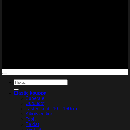
Copyright 2026 ©
Elastic Gymwear
Etsi:
Elastic kauppa
Superale
Uutuudet
Lasten koot 110 – 160cm
Aikuisten koot
Topit
Paidat
Svetarit