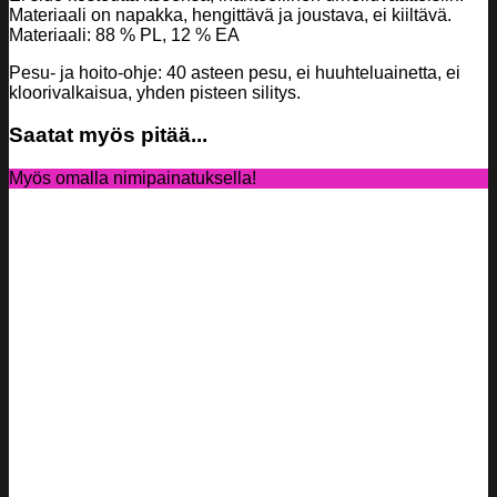
Materiaali on napakka, hengittävä ja joustava, ei kiiltävä.
Materiaali: 88 % PL, 12 % EA
Pesu- ja hoito-ohje: 40 asteen pesu, ei huuhteluainetta, ei
kloorivalkaisua, yhden pisteen silitys.
Saatat myös pitää...
Myös omalla nimipainatuksella!