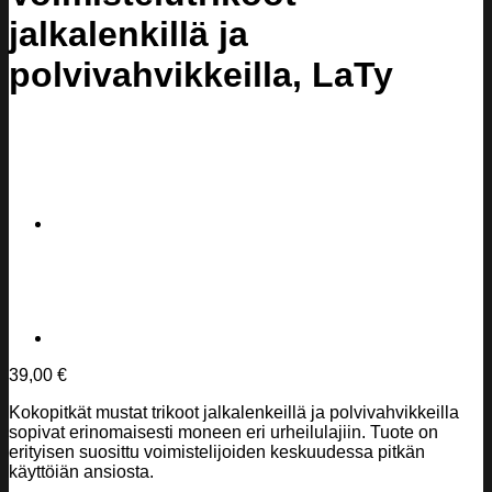
jalkalenkillä ja
polvivahvikkeilla, LaTy
39,00
€
Kokopitkät mustat trikoot jalkalenkeillä ja polvivahvikkeilla
sopivat erinomaisesti moneen eri urheilulajiin. Tuote on
erityisen suosittu voimistelijoiden keskuudessa pitkän
käyttöiän ansiosta.