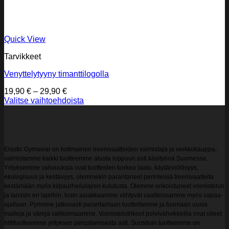
Quick View
Tarvikkeet
Venyttelytyyny timanttilogolla
Hintaluokka:
19,90
€
–
29,90
€
19,90 €
Valitse vaihtoehdoista
Tällä
-
tuotteella
29,90 €
on
useampi
muunnelma.
Elastic Gymwear on kotimainen treenivaatteiden valmistaja ja verkkokauppa,
Voit
valmistamme kaikki tuotteemme alusta loppuun asti käsityönä Suomessa.
tehdä
Yrityksemme vahvuuksia ovat tuotteiden korkea laatu, käytännöllisyys,
valinnat
ekologisuus ja kestävyys, olemmekin parantaneet perinteisiä treenivaatteita
tuotteen
kestämään myös kilpaurheilulajien kulutusta. Olemme erikoistuneet voimistelun
sivulla.
ja tanssin eri lajeihin, tosin asiakkaamme viihtyvät vaatteissamme myös vapaa-
ajallaan. Pyrimme jatkuvasti parantamaan tuotteitamme ja tuomaan uusia
malleja ja värejä valikoimaamme. Voimistelutrikoot polvivahvikkeilla ovat olleet
hittituotteemme yrityksen perustamisesta asti. Suosituin tuotteemme on