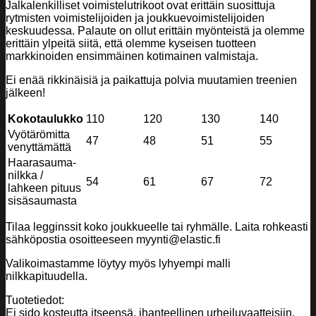
Jalkalenkilliset voimistelutrikoot ovat erittäin suosittuja
rytmisten voimistelijoiden ja joukkuevoimistelijoiden
keskuudessa. Palaute on ollut erittäin myönteistä ja olemme
erittäin ylpeitä siitä, että olemme kyseisen tuotteen
markkinoiden ensimmäinen kotimainen valmistaja.
Ei enää rikkinäisiä ja paikattuja polvia muutamien treenien
jälkeen!
Kokotaulukko
110
120
130
140
Vyötärömitta
47
48
51
55
venyttämättä
Haarasauma-
nilkka /
54
61
67
72
lahkeen pituus
sisäsaumasta
Tilaa legginssit koko joukkueelle tai ryhmälle. Laita rohkeasti
sähköpostia osoitteeseen myynti@elastic.fi
Valikoimastamme löytyy myös lyhyempi malli
nilkkapituudella.
Tuotetiedot:
Ei sido kosteutta itseensä, ihanteellinen urheiluvaatteisiin.