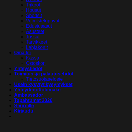
Trikoot
Housut
Shortsit
Voimistelupuvut
Edustusasut
Asusteet
Tossut
Tarvikkeet
Lahjakortit
Oma tili
Kassa
Ostoskori
Yhteystiedot
Toimitus -ja palautusehdot
Tietosuojaseloste
Usein kysytyt kysymykset
Yhteydenottolomake
Ambassador
Tapahtumat 2026
Seuroille
Kirjaudu