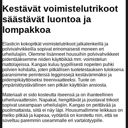
Kestävät voimistelutrikoot
säästävät luontoa ja
lompakkoa
Elasticin kokopitkät voimistelutrikoot jalkalenkeillä ja
polvivahvikkeilla sopivat erinomaisesti moneen eri
urheilulajiin. Olemme lisänneet housuihin polvivahvikkeet
pidentääksemme niiden käyttöikää mm. voimistelun
mattolajeissa. Kangas kuluu tyypillisesti nopeiten puhki
polvien kohdalta, joten pitkällisen tuotetestauksen tuloksena
paransimme perinteisiä legginssejä kestävämmäksi ja
pidempikäyttöiseksi treenivaatteeksi. Tuote on
ympäristöystävällinen sen pitkän käyttöiän ansiosta.
Materiaali ei sido kosteutta itseensä ja on ihanteellinen
urheiluvaatteisiin. Napakat, hengittävät ja joustavat trikoot
sopivat useampaan urheilulajiin. Kangas on peittävää ja
puolimattaista, siitä ei näy läpi. Housumallimme leikkaus on
melko pitkää ja kapeaa, vyötäröä on korotettu niin, että se
soveltuu paremmin useammalle eri vartalotyypille.