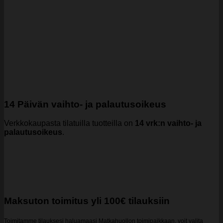
14 Päivän vaihto- ja palautusoikeus
Verkkokaupasta tilatuilla tuotteilla on
14 vrk:n vaihto- ja
palautusoikeus
.
Maksuton toimitus yli 100€ tilauksiin
Toimitamme tilauksesi haluamaasi Matkahuollon toimipaikkaan, voit valita