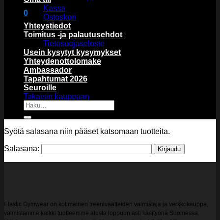
Kassa
0
Ostoskori
Ostoskori
Yhteystiedot
Toimitus -ja palautusehdot
Tietosuojaseloste
Usein kysytyt kysymykset
Yhteydenottolomake
Ambassador
Tapahtumat 2026
Ostoskori on tyhjä.
Seuroille
Takaisin kauppaan
Etsi:
Syötä salasana niin pääset katsomaan tuotteita.
Salasana:
Elastic Gymwear on kotimainen treenivaatteiden valmistaja ja verkkokauppa,
valmistamme kaikki tuotteemme alusta loppuun asti käsityönä Suomessa.