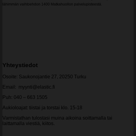
lähimmän vaihtoehdon 1400 Matkahuollon palvelupisteestä.
Yhteystiedot
Osoite: Saukonojantie 27, 20250 Turku
Email: myynti@elastic.fi
Puh: 040 – 663 1505
Aukioloajat: tiistai ja torstai klo. 15-18
Varmistathan tulostasi muina aikoina soittamalla tai
laittamalla viestiä, kiitos.