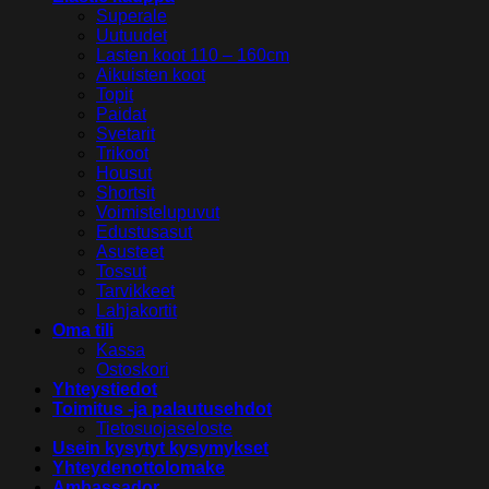
Superale
Uutuudet
Lasten koot 110 – 160cm
Aikuisten koot
Topit
Paidat
Svetarit
Trikoot
Housut
Shortsit
Voimistelupuvut
Edustusasut
Asusteet
Tossut
Tarvikkeet
Lahjakortit
Oma tili
Kassa
Ostoskori
Yhteystiedot
Toimitus -ja palautusehdot
Tietosuojaseloste
Usein kysytyt kysymykset
Yhteydenottolomake
Ambassador