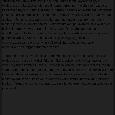
Yrityksemme vahvuuksia ovat tuotteiden korkea laatu, käytännöllisyys,
ekologisuus ja kestävyys, olemmekin parantaneet perinteisiä treenivaatteita
kestämään myös kilpaurheilulajien kulutusta. Olemme erikoistuneet voimistelun
ja tanssin eri lajeihin, tosin asiakkaamme viihtyvät vaatteissamme myös vapaa-
ajallaan. Pyrimme jatkuvasti parantamaan tuotteitamme ja tuomaan uusia
malleja ja värejä valikoimaamme. Voimistelutrikoot polvivahvikkeilla ovat olleet
hittituotteemme yrityksen perustamisesta asti. Suosituin tuotteemme on
ehdottomasti pitkä toppi ristikko-olkaimilla, jota on saatavilla yli kymmenessä
pirteässä värissä. Arvostamme asiakastyytyväisyyttä, ja asiointi
verkkokaupassamme on tehty turvalliseksi yhteistyössä luotettavien
maksuliikennekumppaneidemme kanssa.
Tarjoamme helposti yhdisteltäviä treenivaatteita lapsille ja aikuisille, joissa
ekologisuus nousee yhdeksi tärkeimmäksi arvoksemme. Haluamme kantaa
vastuun ympäristömme tulevaisuudesta ja toivomme, ettet osta meiltä turhaan
vaan tarpeeseen. Haluamme olla treenivaatevalmistuksen edelläkävijä ja luoda
kestäviä ratkaisuja kaiken tasoisille treenaajille harrastajista kilpaurheilijoihin.
Meiltä löydät istuvan, kestävän, Suomessa valmistetun, luontoa kunnioittavan
tuotteen. Nouda omasi verkkokaupastamme ja koe treenivaatteiden tulevaisuus
jo tänään!