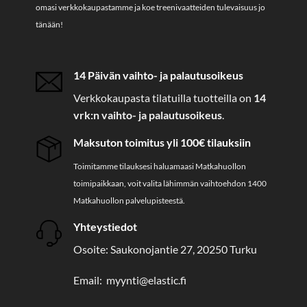
omasi verkkokaupastamme ja koe treenivaatteiden tulevaisuus jo
tänään!
14 Päivän vaihto- ja palautusoikeus
Verkkokaupasta tilatuilla tuotteilla on
14
vrk:n vaihto- ja palautusoikeus
.
Maksuton toimitus yli 100€ tilauksiin
Toimitamme tilauksesi haluamaasi Matkahuollon
toimipaikkaan, voit valita lähimmän vaihtoehdon 1400
Matkahuollon palvelupisteestä.
Yhteystiedot
Osoite: Saukonojantie 27, 20250 Turku
Email: myynti@elastic.fi