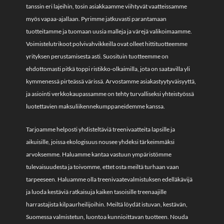
tanssin eri lajeihin, tosin asiakkaamme viihtyvät vaatteissamme
myös vapaa-ajallaan. Pyrimme jatkuvasti parantamaan
tuotteitamme ja tuomaan uusia malleja ja värejä valikoimaamme.
Voimistelutrikoot polvivahvikkeilla ovat olleet hittituotteemme
yrityksen perustamisesta asti. Suosituin tuotteemme on
ehdottomasti pitkä toppi ristikko-olkaimilla, jota on saatavilla yli
kymmenessä pirteässä värissä. Arvostamme asiakastyytyväisyyttä,
ja asiointi verkkokaupassamme on tehty turvalliseksi yhteistyössä
luotettavien maksuliikennekumppaneidemme kanssa.
Tarjoamme helposti yhdisteltäviä treenivaatteita lapsille ja
aikuisille, joissa ekologisuus nousee yhdeksi tärkeimmäksi
arvoksemme. Haluamme kantaa vastuun ympäristömme
tulevaisuudesta ja toivomme, ettet osta meiltä turhaan vaan
tarpeeseen. Haluamme olla treenivaatevalmistuksen edelläkävijä
ja luoda kestäviä ratkaisuja kaiken tasoisille treenaajille
harrastajista kilpaurheilijoihin. Meiltä löydät istuvan, kestävän,
Suomessa valmistetun, luontoa kunnioittavan tuotteen. Nouda