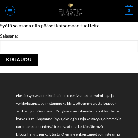
Skip
0
to
content
Syötä salasana niin pääset katsomaan tuotteita.
Salasana:
Elastic Gymwear on kotimainen treenivaatteiden valmistaja ja
verkkokauppa, valmistamme kaikki tuotteemme alusta loppuun
asti käsityönä Suomessa. Yrityksemme vahvuuksia ovat tuotteiden
korkea laatu, käytännöllisyys, ekologisuus ja kestävyys, olemmekin
parantaneet perinteisiä treenivaatteita kestämään myös
kilpaurheilulajien kulutusta. Olemme erikoistuneet voimistelun ja