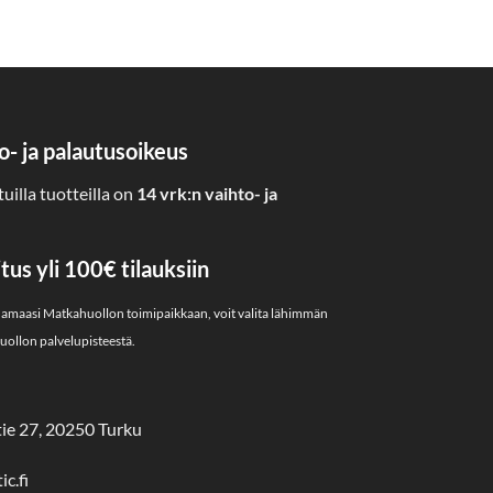
o- ja palautusoikeus
uilla tuotteilla on
14 vrk:n vaihto- ja
us yli 100€ tilauksiin
uamaasi Matkahuollon toimipaikkaan, voit valita lähimmän
ollon palvelupisteestä.
ie 27, 20250 Turku
c.fi