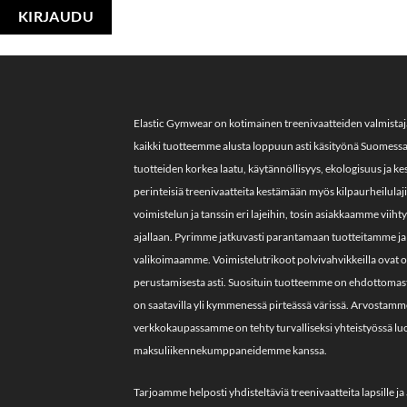
Elastic Gymwear on kotimainen treenivaatteiden valmista
kaikki tuotteemme alusta loppuun asti käsityönä Suomess
tuotteiden korkea laatu, käytännöllisyys, ekologisuus ja 
perinteisiä treenivaatteita kestämään myös kilpaurheilula
voimistelun ja tanssin eri lajeihin, tosin asiakkaamme vii
ajallaan. Pyrimme jatkuvasti parantamaan tuotteitamme ja 
valikoimaamme. Voimistelutrikoot polvivahvikkeilla ovat o
perustamisesta asti. Suosituin tuotteemme on ehdottomasti 
on saatavilla yli kymmenessä pirteässä värissä. Arvostamme 
verkkokaupassamme on tehty turvalliseksi yhteistyössä lu
maksuliikennekumppaneidemme kanssa.
Tarjoamme helposti yhdisteltäviä treenivaatteita lapsille ja 