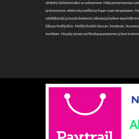
yhdeksi tärkeimmäksi arvoksemme. Haluamme kantaa vas
ja toivomme, ettet osta meiltä turhaan vaan tarpeeseen. 
edelläkävijä ja luoda kestäviä ratkaisuja kaiken tasoisille tr
kilpaurheilijoihin. Meiltä löydät istuvan, kestävän, Suome
tuotteen. Nouda omasi verkkokaupastamme ja koe treeniva