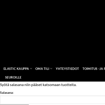
Skip
to
content
ELASTIC KAUPPA
OMA TILI
YHTEYSTIEDOT
TOIMITUS -JA
SEUROILLE
Syötä salasana niin pääset katsomaan tuotteita.
Salasana: