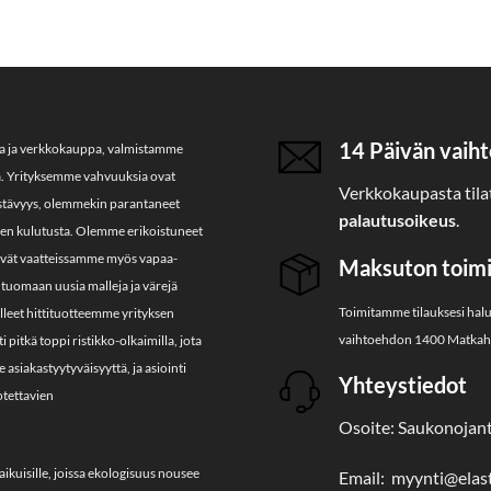
14 Päivän vaiht
ja ja verkkokauppa, valmistamme
a. Yrityksemme vahvuuksia ovat
Verkkokaupasta tilat
kestävyys, olemmekin parantaneet
palautusoikeus
.
jien kulutusta. Olemme erikoistuneet
htyvät vaatteissamme myös vapaa-
Maksuton toimit
tuomaan uusia malleja ja värejä
Toimitamme tilauksesi hal
lleet hittituotteemme yrityksen
vaihtoehdon 1400 Matkahu
pitkä toppi ristikko-olkaimilla, jota
asiakastyytyväisyyttä, ja asiointi
Yhteystiedot
otettavien
Osoite: Saukonojant
aikuisille, joissa ekologisuus nousee
Email: myynti@elasti