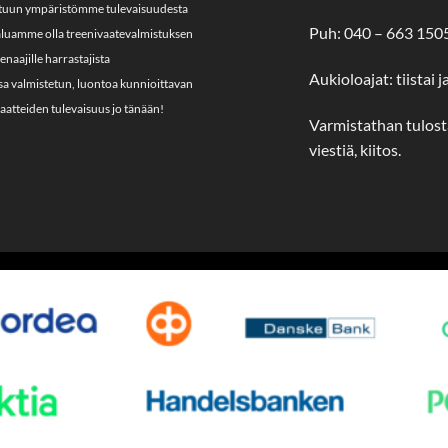
tuun ympäristömme tulevaisuudesta
Puh: 040 – 663 150
Haluamme olla treenivaatevalmistuksen
eenaajille harrastajista
Aukioloajat: tiistai j
ssa valmistetun, luontoa kunnioittavan
atteiden tulevaisuus jo tänään!
Varmistathan tulosta
viestiä, kiitos.