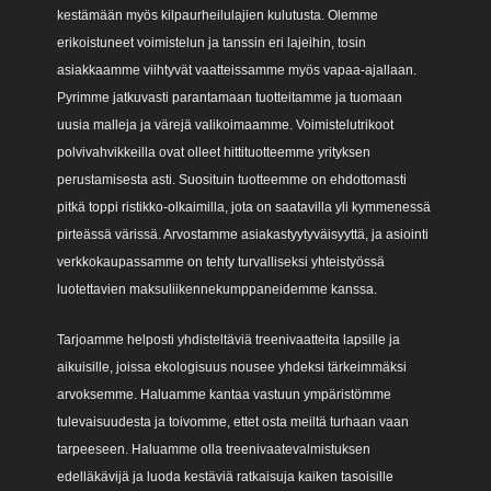
kestämään myös kilpaurheilulajien kulutusta. Olemme
erikoistuneet voimistelun ja tanssin eri lajeihin, tosin
asiakkaamme viihtyvät vaatteissamme myös vapaa-ajallaan.
Pyrimme jatkuvasti parantamaan tuotteitamme ja tuomaan
uusia malleja ja värejä valikoimaamme. Voimistelutrikoot
polvivahvikkeilla ovat olleet hittituotteemme yrityksen
perustamisesta asti. Suosituin tuotteemme on ehdottomasti
pitkä toppi ristikko-olkaimilla, jota on saatavilla yli kymmenessä
pirteässä värissä. Arvostamme asiakastyytyväisyyttä, ja asiointi
verkkokaupassamme on tehty turvalliseksi yhteistyössä
luotettavien maksuliikennekumppaneidemme kanssa.
Tarjoamme helposti yhdisteltäviä treenivaatteita lapsille ja
aikuisille, joissa ekologisuus nousee yhdeksi tärkeimmäksi
arvoksemme. Haluamme kantaa vastuun ympäristömme
tulevaisuudesta ja toivomme, ettet osta meiltä turhaan vaan
tarpeeseen. Haluamme olla treenivaatevalmistuksen
edelläkävijä ja luoda kestäviä ratkaisuja kaiken tasoisille