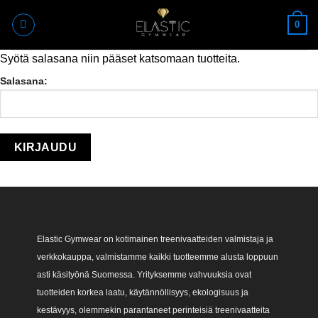
Skip
0
to
content
Syötä salasana niin pääset katsomaan tuotteita.
Salasana:
Elastic Gymwear on kotimainen treenivaatteiden valmistaja ja
verkkokauppa, valmistamme kaikki tuotteemme alusta loppuun
asti käsityönä Suomessa. Yrityksemme vahvuuksia ovat
tuotteiden korkea laatu, käytännöllisyys, ekologisuus ja
kestävyys, olemmekin parantaneet perinteisiä treenivaatteita