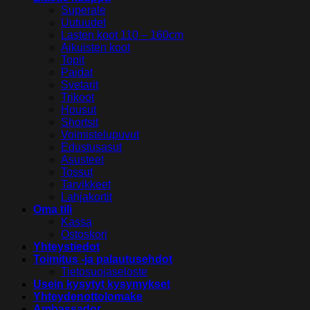
Superale
Uutuudet
Lasten koot 110 – 160cm
Aikuisten koot
Topit
Paidat
Svetarit
Trikoot
Housut
Shortsit
Voimistelupuvut
Edustusasut
Asusteet
Tossut
Tarvikkeet
Lahjakortit
Oma tili
Kassa
Ostoskori
Yhteystiedot
Toimitus -ja palautusehdot
Tietosuojaseloste
Usein kysytyt kysymykset
Yhteydenottolomake
Ambassador