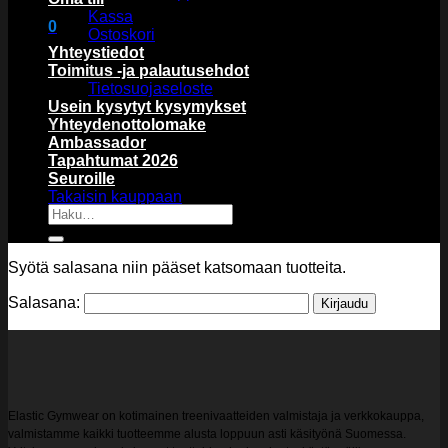
Kassa
0
Ostoskori
Ostoskori
Yhteystiedot
Toimitus -ja palautusehdot
Tietosuojaseloste
Usein kysytyt kysymykset
Yhteydenottolomake
Ambassador
Tapahtumat 2026
Ostoskori on tyhjä.
Seuroille
Takaisin kauppaan
Etsi:
Syötä salasana niin pääset katsomaan tuotteita.
Salasana:
Elastic Gymwear on kotimainen treenivaatteiden valmistaja ja verkkokauppa,
valmistamme kaikki tuotteemme alusta loppuun asti käsityönä Suomessa.