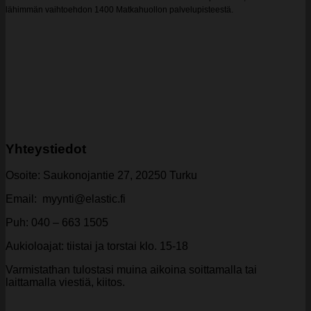
lähimmän vaihtoehdon 1400 Matkahuollon palvelupisteestä.
Yhteystiedot
Osoite: Saukonojantie 27, 20250 Turku
Email: myynti@elastic.fi
Puh: 040 – 663 1505
Aukioloajat: tiistai ja torstai klo. 15-18
Varmistathan tulostasi muina aikoina soittamalla tai
laittamalla viestiä, kiitos.