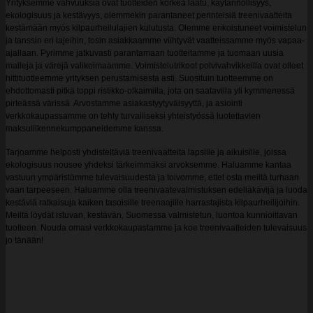
Yrityksemme vahvuuksia ovat tuotteiden korkea laatu, käytännöllisyys,
ekologisuus ja kestävyys, olemmekin parantaneet perinteisiä treenivaatteita
kestämään myös kilpaurheilulajien kulutusta. Olemme erikoistuneet voimistelun
ja tanssin eri lajeihin, tosin asiakkaamme viihtyvät vaatteissamme myös vapaa-
ajallaan. Pyrimme jatkuvasti parantamaan tuotteitamme ja tuomaan uusia
malleja ja värejä valikoimaamme. Voimistelutrikoot polvivahvikkeilla ovat olleet
hittituotteemme yrityksen perustamisesta asti. Suosituin tuotteemme on
ehdottomasti pitkä toppi ristikko-olkaimilla, jota on saatavilla yli kymmenessä
pirteässä värissä. Arvostamme asiakastyytyväisyyttä, ja asiointi
verkkokaupassamme on tehty turvalliseksi yhteistyössä luotettavien
maksuliikennekumppaneidemme kanssa.
Tarjoamme helposti yhdisteltäviä treenivaatteita lapsille ja aikuisille, joissa
ekologisuus nousee yhdeksi tärkeimmäksi arvoksemme. Haluamme kantaa
vastuun ympäristömme tulevaisuudesta ja toivomme, ettet osta meiltä turhaan
vaan tarpeeseen. Haluamme olla treenivaatevalmistuksen edelläkävijä ja luoda
kestäviä ratkaisuja kaiken tasoisille treenaajille harrastajista kilpaurheilijoihin.
Meiltä löydät istuvan, kestävän, Suomessa valmistetun, luontoa kunnioittavan
tuotteen. Nouda omasi verkkokaupastamme ja koe treenivaatteiden tulevaisuus
jo tänään!