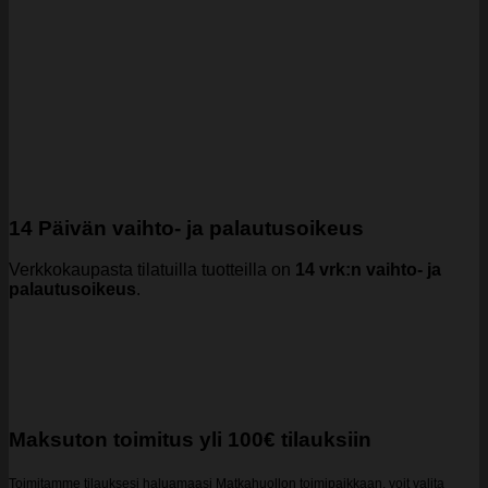
14 Päivän vaihto- ja palautusoikeus
Verkkokaupasta tilatuilla tuotteilla on
14 vrk:n vaihto- ja
palautusoikeus
.
Maksuton toimitus yli 100€ tilauksiin
Toimitamme tilauksesi haluamaasi Matkahuollon toimipaikkaan, voit valita