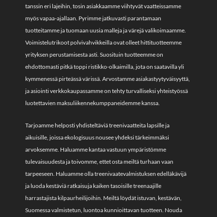
tanssin eri lajeihin, tosin asiakkaamme viihtyvät vaatteissamme
myös vapaa-ajallaan. Pyrimme jatkuvasti parantamaan
tuotteitamme ja tuomaan uusia malleja ja värejä valikoimaamme.
Voimistelutrikoot polvivahvikkeilla ovat olleet hittituotteemme
yrityksen perustamisesta asti. Suosituin tuotteemme on
ehdottomasti pitkä toppi ristikko-olkaimilla, jota on saatavilla yli
kymmenessä pirteässä värissä. Arvostamme asiakastyytyväisyyttä,
ja asiointi verkkokaupassamme on tehty turvalliseksi yhteistyössä
luotettavien maksuliikennekumppaneidemme kanssa.
Tarjoamme helposti yhdisteltäviä treenivaatteita lapsille ja
aikuisille, joissa ekologisuus nousee yhdeksi tärkeimmäksi
arvoksemme. Haluamme kantaa vastuun ympäristömme
tulevaisuudesta ja toivomme, ettet osta meiltä turhaan vaan
tarpeeseen. Haluamme olla treenivaatevalmistuksen edelläkävijä
ja luoda kestäviä ratkaisuja kaiken tasoisille treenaajille
harrastajista kilpaurheilijoihin. Meiltä löydät istuvan, kestävän,
Suomessa valmistetun, luontoa kunnioittavan tuotteen. Nouda