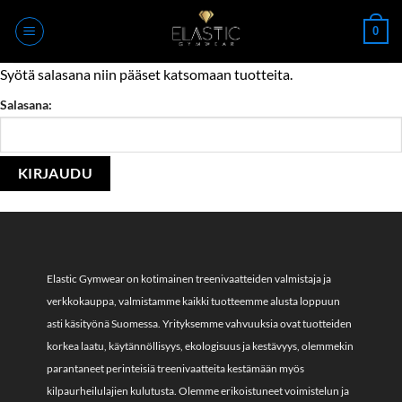
Skip
0
to
content
Syötä salasana niin pääset katsomaan tuotteita.
Salasana:
Elastic Gymwear on kotimainen treenivaatteiden valmistaja ja
verkkokauppa, valmistamme kaikki tuotteemme alusta loppuun
asti käsityönä Suomessa. Yrityksemme vahvuuksia ovat tuotteiden
korkea laatu, käytännöllisyys, ekologisuus ja kestävyys, olemmekin
parantaneet perinteisiä treenivaatteita kestämään myös
kilpaurheilulajien kulutusta. Olemme erikoistuneet voimistelun ja