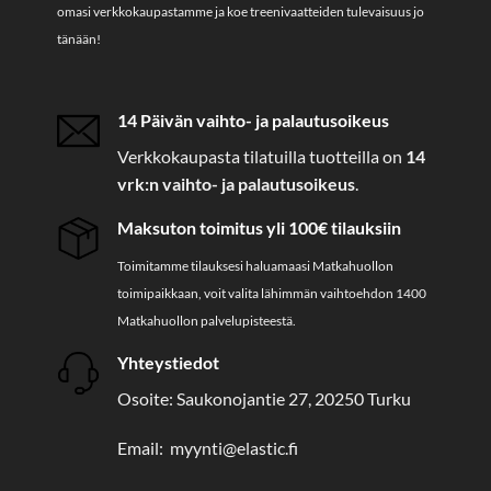
omasi verkkokaupastamme ja koe treenivaatteiden tulevaisuus jo
tänään!
14 Päivän vaihto- ja palautusoikeus
Verkkokaupasta tilatuilla tuotteilla on
14
vrk:n vaihto- ja palautusoikeus
.
Maksuton toimitus yli 100€ tilauksiin
Toimitamme tilauksesi haluamaasi Matkahuollon
toimipaikkaan, voit valita lähimmän vaihtoehdon 1400
Matkahuollon palvelupisteestä.
Yhteystiedot
Osoite: Saukonojantie 27, 20250 Turku
Email: myynti@elastic.fi