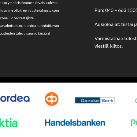
tuun ympäristömme tulevaisuudesta
Puh: 040 – 663 150
Haluamme olla treenivaatevalmistuksen
eenaajille harrastajista
Aukioloajat: tiistai j
ssa valmistetun, luontoa kunnioittavan
atteiden tulevaisuus jo tänään!
Varmistathan tulosta
viestiä, kiitos.