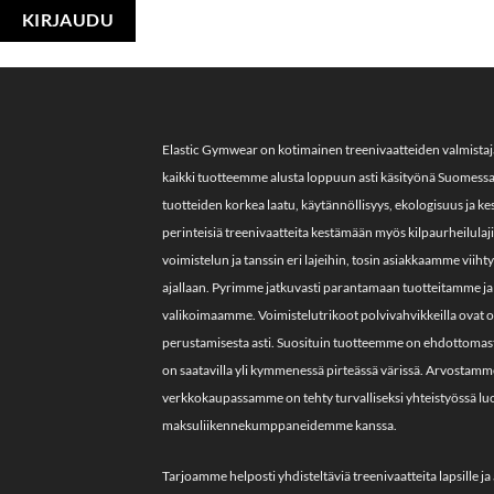
Elastic Gymwear on kotimainen treenivaatteiden valmista
kaikki tuotteemme alusta loppuun asti käsityönä Suomess
tuotteiden korkea laatu, käytännöllisyys, ekologisuus ja 
perinteisiä treenivaatteita kestämään myös kilpaurheilula
voimistelun ja tanssin eri lajeihin, tosin asiakkaamme vii
ajallaan. Pyrimme jatkuvasti parantamaan tuotteitamme ja 
valikoimaamme. Voimistelutrikoot polvivahvikkeilla ovat o
perustamisesta asti. Suosituin tuotteemme on ehdottomasti 
on saatavilla yli kymmenessä pirteässä värissä. Arvostamme 
verkkokaupassamme on tehty turvalliseksi yhteistyössä lu
maksuliikennekumppaneidemme kanssa.
Tarjoamme helposti yhdisteltäviä treenivaatteita lapsille ja 