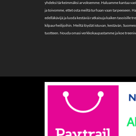
yhdeksi tärkeimmäksi arvoksemme. Haluamme kantaa vas
ja toivomme, ettet osta meiltä turhaan vaan tarpeeseen. 
edelläkävijä ja luoda kestäviä ratkaisuja kaiken tasoisille tr
kilpaurheilijoihin. Meiltä löydät istuvan, kestävän, Suome
tuotteen. Nouda omasi verkkokaupastamme ja koe treeniva