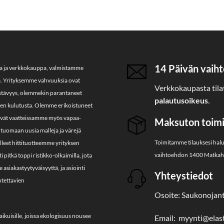
14 Päivän vaiht
ja ja verkkokauppa, valmistamme
a. Yrityksemme vahvuuksia ovat
Verkkokaupasta tilat
kestävyys, olemmekin parantaneet
palautusoikeus
.
jien kulutusta. Olemme erikoistuneet
htyvät vaatteissamme myös vapaa-
Maksuton toimit
tuomaan uusia malleja ja värejä
Toimitamme tilauksesi hal
lleet hittituotteemme yrityksen
vaihtoehdon 1400 Matkahu
pitkä toppi ristikko-olkaimilla, jota
asiakastyytyväisyyttä, ja asiointi
Yhteystiedot
otettavien
Osoite: Saukonojant
aikuisille, joissa ekologisuus nousee
Email: myynti@elasti