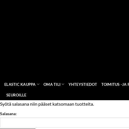
Skip
to
content
ELASTIC KAUPPA
OMA TILI
YHTEYSTIEDOT
TOIMITUS -JA
SEUROILLE
Syötä salasana niin pääset katsomaan tuotteita.
Salasana: