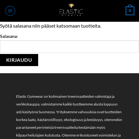
Skip
0
to
content
Syötä salasana niin pääset katsomaan tuotteita.
Salasana:
Elastic Gymwear on kotimainen treenivaatteiden valmistaja ja
verkkokauppa, valmistamme kaikki tuotteemme alusta loppuun
asti käsityönä Suomessa. Yrityksemme vahvuuksia ovat tuotteiden
korkea laatu, käytännöllisyys, ekologisuus ja kestävyys, olemmekin
parantaneet perinteisiä treenivaatteita kestämään myös
kilpaurheilulajien kulutusta. Olemme erikoistuneet voimistelun ja