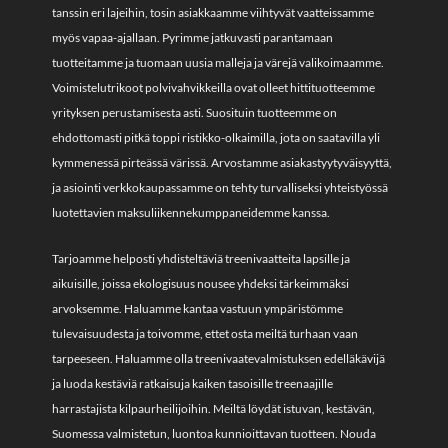
tanssin eri lajeihin, tosin asiakkaamme viihtyvät vaatteissamme
myös vapaa-ajallaan. Pyrimme jatkuvasti parantamaan
tuotteitamme ja tuomaan uusia malleja ja värejä valikoimaamme.
Voimistelutrikoot polvivahvikkeilla ovat olleet hittituotteemme
yrityksen perustamisesta asti. Suosituin tuotteemme on
ehdottomasti pitkä toppi ristikko-olkaimilla, jota on saatavilla yli
kymmenessä pirteässä värissä. Arvostamme asiakastyytyväisyyttä,
ja asiointi verkkokaupassamme on tehty turvalliseksi yhteistyössä
luotettavien maksuliikennekumppaneidemme kanssa.
Tarjoamme helposti yhdisteltäviä treenivaatteita lapsille ja
aikuisille, joissa ekologisuus nousee yhdeksi tärkeimmäksi
arvoksemme. Haluamme kantaa vastuun ympäristömme
tulevaisuudesta ja toivomme, ettet osta meiltä turhaan vaan
tarpeeseen. Haluamme olla treenivaatevalmistuksen edelläkävijä
ja luoda kestäviä ratkaisuja kaiken tasoisille treenaajille
harrastajista kilpaurheilijoihin. Meiltä löydät istuvan, kestävän,
Suomessa valmistetun, luontoa kunnioittavan tuotteen. Nouda