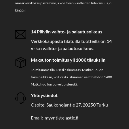
omasi verkkokaupastamme ja koe treenivaatteiden tulevaisuus jo
tänään!
14 Päivän vaihto- ja palautusoikeus
Verkkokaupasta tilatuilla tuotteilla on
14
vrk:n vaihto- ja palautusoikeus
.
Maksuton toimitus yli 100€ tilauksiin
Toimitamme tilauksesi haluamaasi Matkahuollon
toimipaikkaan, voit valita lähimmän vaihtoehdon 1400
Matkahuollon palvelupisteestä.
Yhteystiedot
Osoite: Saukonojantie 27, 20250 Turku
Email: myynti@elastic.fi