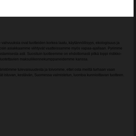
ahvuuksia ovat tuotteiden korkea laatu, käytännöllisyys, ekologisuus ja
in, tosin asiakkaamme viihtyvät vaatteissamme myös vapaa-ajallaan. Pyrimme
stamisesta asti. Suosituin tuotteemme on ehdottomasti pitkä toppi ristikko-
össä luotettavien maksuliikennekumppaneidemme kanssa.
äristömme tulevaisuudesta ja toivomme, ettet osta meiltä turhaan vaan
ydät istuvan, kestävän, Suomessa valmistetun, luontoa kunnioittavan tuotteen.