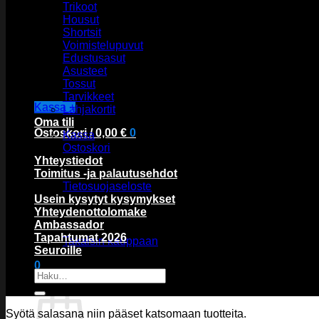
Trikoot
Housut
Shortsit
Voimistelupuvut
Edustusasut
Asusteet
Tossut
Tarvikkeet
Kassa
+
Lahjakortit
Oma tili
Ostoskori /
0,00
€
0
Kassa
Ostoskori
Yhteystiedot
Toimitus -ja palautusehdot
Tietosuojaseloste
Usein kysytyt kysymykset
Yhteydenottolomake
Ostoskori on tyhjä.
Ambassador
Tapahtumat 2026
Takaisin kauppaan
Seuroille
0
Etsi:
Ostoskori
Syötä salasana niin pääset katsomaan tuotteita.