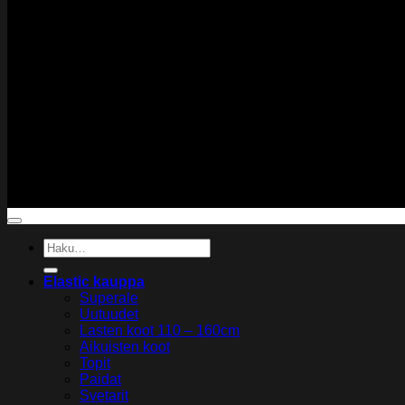
Copyright 2026 ©
Elastic Gymwear
Etsi:
Elastic kauppa
Superale
Uutuudet
Lasten koot 110 – 160cm
Aikuisten koot
Topit
Paidat
Svetarit