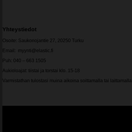
Yhteystiedot
Osoite: Saukonojantie 27, 20250 Turku
Email: myynti@elastic.fi
Puh: 040 – 663 1505
Aukioloajat: tiistai ja torstai klo. 15-18
Varmistathan tulostasi muina aikoina soittamalla tai laittamalla v