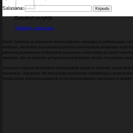
Salasana:
Ostoskori on tyhjä.
Takaisin kauppaan
Elastic Gymwear on kotimainen treenivaatteiden valmistaja ja verkkokauppa, val
kestävyys, olemmekin parantaneet perinteisiä treenivaatteita kestämään myös kil
jatkuvasti parantamaan tuotteitamme ja tuomaan uusia malleja ja värejä valikoimaa
olkaimilla, jota on saatavilla yli kymmenessä pirteässä värissä. Arvostamme asi
Tarjoamme helposti yhdisteltäviä treenivaatteita lapsille ja aikuisille, joissa
tarpeeseen. Haluamme olla treenivaatevalmistuksen edelläkävijä ja luoda kestäviä r
Nouda omasi verkkokaupastamme ja koe treenivaatteiden tulevaisuus jo tänään!