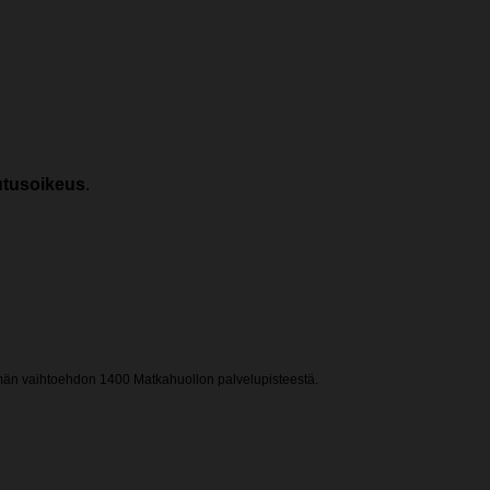
autusoikeus
.
mmän vaihtoehdon 1400 Matkahuollon palvelupisteestä.