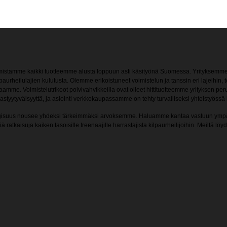
mistamme kaikki tuotteemme alusta loppuun asti käsityönä Suomessa. Yrityksemme v
paurheilulajien kulutusta. Olemme erikoistuneet voimistelun ja tanssin eri lajeih
mme. Voimistelutrikoot polvivahvikkeilla ovat olleet hittituotteemme yrityksen peru
akastyytyväisyyttä, ja asiointi verkkokaupassamme on tehty turvalliseksi yhteisty
 ekologisuus nousee yhdeksi tärkeimmäksi arvoksemme. Haluamme kantaa vastuun ymp
atkaisuja kaiken tasoisille treenaajille harrastajista kilpaurheilijoihin. Meiltä lö