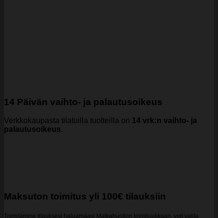
14 Päivän vaihto- ja palautusoikeus
Verkkokaupasta tilatuilla tuotteilla on
14 vrk:n vaihto- ja
palautusoikeus
.
Maksuton toimitus yli 100€ tilauksiin
Toimitamme tilauksesi haluamaasi Matkahuollon toimipaikkaan, voit valita