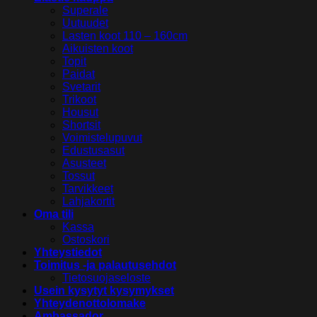
Superale
Uutuudet
Lasten koot 110 – 160cm
Aikuisten koot
Topit
Paidat
Svetarit
Trikoot
Housut
Shortsit
Voimistelupuvut
Edustusasut
Asusteet
Tossut
Tarvikkeet
Lahjakortit
Oma tili
Kassa
Ostoskori
Yhteystiedot
Toimitus -ja palautusehdot
Tietosuojaseloste
Usein kysytyt kysymykset
Yhteydenottolomake
Ambassador