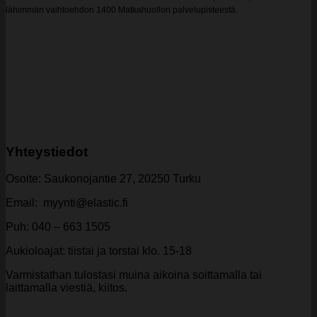
lähimmän vaihtoehdon 1400 Matkahuollon palvelupisteestä.
Yhteystiedot
Osoite: Saukonojantie 27, 20250 Turku
Email: myynti@elastic.fi
Puh: 040 – 663 1505
Aukioloajat: tiistai ja torstai klo. 15-18
Varmistathan tulostasi muina aikoina soittamalla tai
laittamalla viestiä, kiitos.