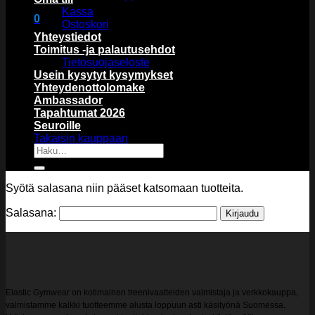
Kassa
0
Ostoskori
Ostoskori
Yhteystiedot
Toimitus -ja palautusehdot
Tietosuojaseloste
Usein kysytyt kysymykset
Yhteydenottolomake
Ambassador
Tapahtumat 2026
Ostoskori on tyhjä.
Seuroille
Takaisin kauppaan
Etsi:
Syötä salasana niin pääset katsomaan tuotteita.
Salasana:
Elastic Gymwear on kotimainen treenivaatteiden valmistaja ja verkkokauppa,
valmistamme kaikki tuotteemme alusta loppuun asti käsityönä Suomessa.