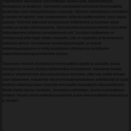
Yrityksemme vahvuuksia ovat tuotteiden korkea laatu, käytännöllisyys,
ekologisuus ja kestävyys, olemmekin parantaneet perinteisiä treenivaatteita
kestämään myös kilpaurheilulajien kulutusta. Olemme erikoistuneet voimistelun
ja tanssin eri lajeihin, tosin asiakkaamme viihtyvät vaatteissamme myös vapaa-
ajallaan. Pyrimme jatkuvasti parantamaan tuotteitamme ja tuomaan uusia
malleja ja värejä valikoimaamme. Voimistelutrikoot polvivahvikkeilla ovat olleet
hittituotteemme yrityksen perustamisesta asti. Suosituin tuotteemme on
ehdottomasti pitkä toppi ristikko-olkaimilla, jota on saatavilla yli kymmenessä
pirteässä värissä. Arvostamme asiakastyytyväisyyttä, ja asiointi
verkkokaupassamme on tehty turvalliseksi yhteistyössä luotettavien
maksuliikennekumppaneidemme kanssa.
Tarjoamme helposti yhdisteltäviä treenivaatteita lapsille ja aikuisille, joissa
ekologisuus nousee yhdeksi tärkeimmäksi arvoksemme. Haluamme kantaa
vastuun ympäristömme tulevaisuudesta ja toivomme, ettet osta meiltä turhaan
vaan tarpeeseen. Haluamme olla treenivaatevalmistuksen edelläkävijä ja luoda
kestäviä ratkaisuja kaiken tasoisille treenaajille harrastajista kilpaurheilijoihin.
Meiltä löydät istuvan, kestävän, Suomessa valmistetun, luontoa kunnioittavan
tuotteen. Nouda omasi verkkokaupastamme ja koe treenivaatteiden tulevaisuus
jo tänään!