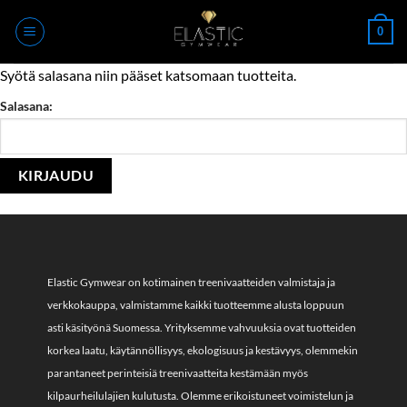
Skip
0
to
content
Syötä salasana niin pääset katsomaan tuotteita.
Salasana:
Elastic Gymwear on kotimainen treenivaatteiden valmistaja ja
verkkokauppa, valmistamme kaikki tuotteemme alusta loppuun
asti käsityönä Suomessa. Yrityksemme vahvuuksia ovat tuotteiden
korkea laatu, käytännöllisyys, ekologisuus ja kestävyys, olemmekin
parantaneet perinteisiä treenivaatteita kestämään myös
kilpaurheilulajien kulutusta. Olemme erikoistuneet voimistelun ja