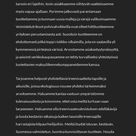
tanssin eri lajeihin, tosin asiakkaamme viihtyvät vaatteissamme
myös vapaa-ajallaan. Pyrimme jatkuvasti parantamaan
tuotteitamme ja tuomaan uusia malleja ja värejä valikoimaamme.
Voimistelutrikoot polvivahvikkeilla ovat olleet hittituotteemme
yrityksen perustamisesta asti. Suosituin tuotteemme on
ehdottomasti pitkä toppi ristikko-olkaimilla, jota on saatavilla yli
kymmenessä pirteässä värissä. Arvostamme asiakastyytyväisyyttä,
ja asiointi verkkokaupassamme on tehty turvalliseksi yhteistyössä
luotettavien maksuliikennekumppaneidemme kanssa.
Tarjoamme helposti yhdisteltäviä treenivaatteita lapsille ja
aikuisille, joissa ekologisuus nousee yhdeksi tärkeimmäksi
arvoksemme. Haluamme kantaa vastuun ympäristömme
tulevaisuudesta ja toivomme, ettet osta meiltä turhaan vaan
tarpeeseen. Haluamme olla treenivaatevalmistuksen edelläkävijä
ja luoda kestäviä ratkaisuja kaiken tasoisille treenaajille
harrastajista kilpaurheilijoihin. Meiltä löydät istuvan, kestävän,
Suomessa valmistetun, luontoa kunnioittavan tuotteen. Nouda