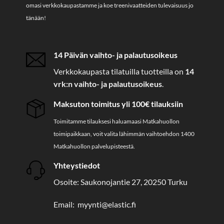
omasi verkkokaupastamme ja koe treenivaatteiden tulevaisuus jo
tänään!
14 Päivän vaihto- ja palautusoikeus
Verkkokaupasta tilatuilla tuotteilla on
14
vrk:n vaihto- ja palautusoikeus
.
Maksuton toimitus yli 100€ tilauksiin
Toimitamme tilauksesi haluamaasi Matkahuollon
toimipaikkaan, voit valita lähimmän vaihtoehdon 1400
Matkahuollon palvelupisteestä.
Yhteystiedot
Osoite: Saukonojantie 27, 20250 Turku
Email: myynti@elastic.fi