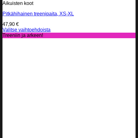
Aikuisten koot
Pitkähihainen treenipaita, XS-XL
47,90
€
Valitse vaihtoehdoista
Tällä
Treeniin ja arkeen!
tuotteella
on
useampi
muunnelma.
Voit
tehdä
valinnat
tuotteen
sivulla.