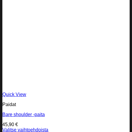
Quick View
Paidat
Bare shoulder -paita
45,90
€
Valitse vaihtoehdoista