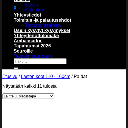
Kassa
0
Ostoskori
Ostoskori
Yhteystiedot
Toimitus -ja palautusehdot
Tietosuojaseloste
Usein kysytyt kysymykset
Yhteydenottolomake
Ambassador
Tapahtumat 2026
Ostoskori on tyhjä.
Seuroille
Takaisin kauppaan
Etsi:
Etusivu
/
Lasten koot 110 - 160cm
/
Paidat
Näytetään kaikki 11 tulosta