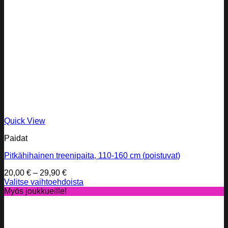
Quick View
Paidat
Pitkähihainen treenipaita, 110-160 cm (poistuvat)
Hintaluokka:
20,00
€
–
29,90
€
20,00 €
Valitse vaihtoehdoista
Tällä
-
Myös joukkueille!
tuotteella
29,90 €
on
useampi
muunnelma.