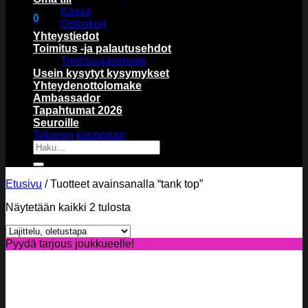
Kassa
0
Ostoskori
Ostoskori
Yhteystiedot
Toimitus -ja palautusehdot
Tietosuojaseloste
Usein kysytyt kysymykset
Yhteydenottolomake
Ambassador
Tapahtumat 2026
Ostoskori on tyhjä.
Seuroille
Takaisin kauppaan
Etsi:
Etusivu
/
Tuotteet avainsanalla “tank top”
Näytetään kaikki 2 tulosta
Pyydä tarjous joukkueelle!