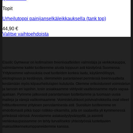
Topit
Urheilutoppi painijanselkäleikkauksella (tank top)
44,90
€
Valitse vaihtoehdoista
Tällä
tuotteella
on
useampi
muunnelma.
Elastic Gymwear on kotimainen treenivaatteiden valmistaja ja verkkokauppa,
Voit
valmistamme kaikki tuotteemme alusta loppuun asti käsityönä Suomessa.
tehdä
Yrityksemme vahvuuksia ovat tuotteiden korkea laatu, käytännöllisyys,
valinnat
ekologisuus ja kestävyys, olemmekin parantaneet perinteisiä treenivaatteita
tuotteen
kestämään myös kilpaurheilulajien kulutusta. Olemme erikoistuneet voimistelun
sivulla.
ja tanssin eri lajeihin, tosin asiakkaamme viihtyvät vaatteissamme myös vapaa-
ajallaan. Pyrimme jatkuvasti parantamaan tuotteitamme ja tuomaan uusia
malleja ja värejä valikoimaamme. Voimistelutrikoot polvivahvikkeilla ovat olleet
hittituotteemme yrityksen perustamisesta asti. Suosituin tuotteemme on
ehdottomasti pitkä toppi ristikko-olkaimilla, jota on saatavilla yli kymmenessä
pirteässä värissä. Arvostamme asiakastyytyväisyyttä, ja asiointi
verkkokaupassamme on tehty turvalliseksi yhteistyössä luotettavien
maksuliikennekumppaneidemme kanssa.