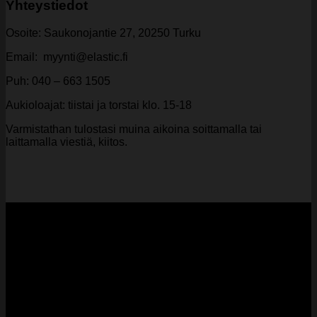
Yhteystiedot
Osoite: Saukonojantie 27, 20250 Turku
Email: myynti@elastic.fi
Puh: 040 – 663 1505
Aukioloajat: tiistai ja torstai klo. 15-18
Varmistathan tulostasi muina aikoina soittamalla tai
laittamalla viestiä, kiitos.