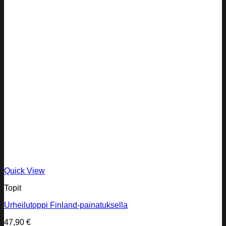
Quick View
Topit
Urheilutoppi Finland-painatuksella
47,90
€