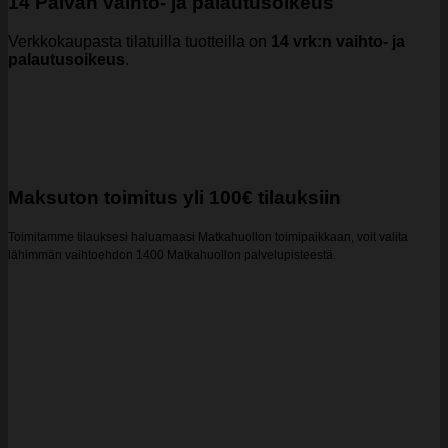
14 Päivän vaihto- ja palautusoikeus
Verkkokaupasta tilatuilla tuotteilla on
14 vrk:n vaihto- ja
palautusoikeus
.
Maksuton toimitus yli 100€ tilauksiin
Toimitamme tilauksesi haluamaasi Matkahuollon toimipaikkaan, voit valita
lähimmän vaihtoehdon 1400 Matkahuollon palvelupisteestä.