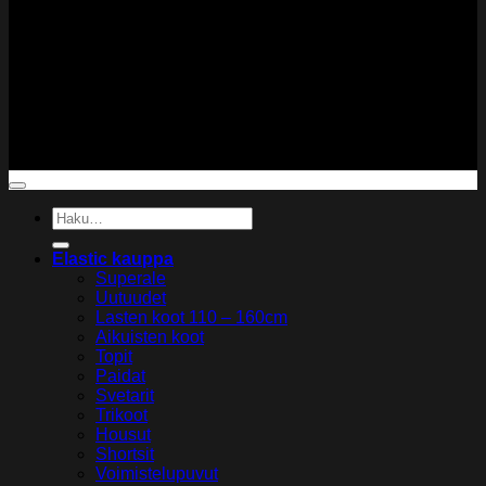
Copyright 2026 ©
Elastic Gymwear
Etsi:
Elastic kauppa
Superale
Uutuudet
Lasten koot 110 – 160cm
Aikuisten koot
Topit
Paidat
Svetarit
Trikoot
Housut
Shortsit
Voimistelupuvut