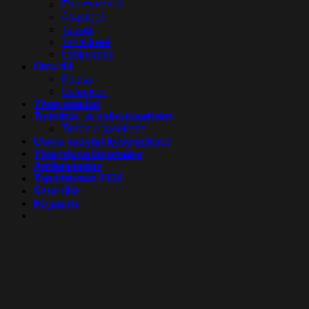
Edustusasut
Asusteet
Tossut
Tarvikkeet
Lahjakortit
Oma tili
Kassa
Ostoskori
Yhteystiedot
Toimitus -ja palautusehdot
Tietosuojaseloste
Usein kysytyt kysymykset
Yhteydenottolomake
Ambassador
Tapahtumat 2026
Seuroille
Kirjaudu