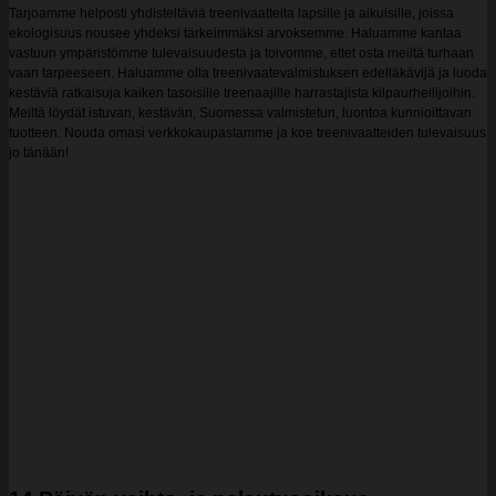
Tarjoamme helposti yhdisteltäviä treenivaatteita lapsille ja aikuisille, joissa
ekologisuus nousee yhdeksi tärkeimmäksi arvoksemme. Haluamme kantaa
vastuun ympäristömme tulevaisuudesta ja toivomme, ettet osta meiltä turhaan
vaan tarpeeseen. Haluamme olla treenivaatevalmistuksen edelläkävijä ja luoda
kestäviä ratkaisuja kaiken tasoisille treenaajille harrastajista kilpaurheilijoihin.
Meiltä löydät istuvan, kestävän, Suomessa valmistetun, luontoa kunnioittavan
tuotteen. Nouda omasi verkkokaupastamme ja koe treenivaatteiden tulevaisuus
jo tänään!