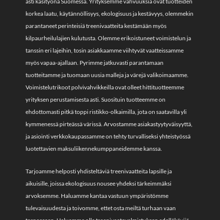
asti käsityönä Suomessa. Yrityksemme vahvuuksia ovat tuotteiden
sivulla.
korkea laatu, käytännöllisyys, ekologisuus ja kestävyys, olemmekin
parantaneet perinteisiä treenivaatteita kestämään myös
kilpaurheilulajien kulutusta. Olemme erikoistuneet voimistelun ja
tanssin eri lajeihin, tosin asiakkaamme viihtyvät vaatteissamme
myös vapaa-ajallaan. Pyrimme jatkuvasti parantamaan
tuotteitamme ja tuomaan uusia malleja ja värejä valikoimaamme.
Voimistelutrikoot polvivahvikkeilla ovat olleet hittituotteemme
yrityksen perustamisesta asti. Suosituin tuotteemme on
ehdottomasti pitkä toppi ristikko-olkaimilla, jota on saatavilla yli
kymmenessä pirteässä värissä. Arvostamme asiakastyytyväisyyttä,
ja asiointi verkkokaupassamme on tehty turvalliseksi yhteistyössä
luotettavien maksuliikennekumppaneidemme kanssa.
Tarjoamme helposti yhdisteltäviä treenivaatteita lapsille ja
aikuisille, joissa ekologisuus nousee yhdeksi tärkeimmäksi
arvoksemme. Haluamme kantaa vastuun ympäristömme
tulevaisuudesta ja toivomme, ettet osta meiltä turhaan vaan