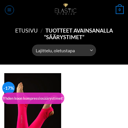
Skip
0
to
content
ETUSIVU
/
TUOTTEET AVAINSANALLA
“SÄÄRYSTIMET”
-17%
Yhden koon kompressiosäärystimet!