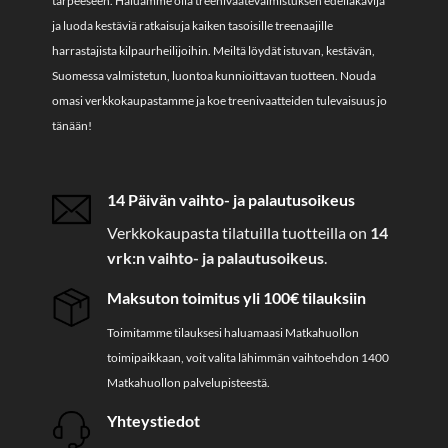
tarpeeseen. Haluamme olla treenivaatevalmistuksen edelläkävijä
ja luoda kestäviä ratkaisuja kaiken tasoisille treenaajille
harrastajista kilpaurheilijoihin. Meiltä löydät istuvan, kestävän,
Suomessa valmistetun, luontoa kunnioittavan tuotteen. Nouda
omasi verkkokaupastamme ja koe treenivaatteiden tulevaisuus jo
tänään!
14 Päivän vaihto- ja palautusoikeus
Verkkokaupasta tilatuilla tuotteilla on
14
vrk:n vaihto- ja palautusoikeus
.
Maksuton toimitus yli 100€ tilauksiin
Toimitamme tilauksesi haluamaasi Matkahuollon
toimipaikkaan, voit valita lähimmän vaihtoehdon 1400
Matkahuollon palvelupisteestä.
Yhteystiedot