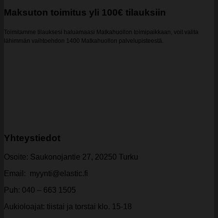
Maksuton toimitus yli 100€ tilauksiin
Toimitamme tilauksesi haluamaasi Matkahuollon toimipaikkaan, voit valita
lähimmän vaihtoehdon 1400 Matkahuollon palvelupisteestä.
Yhteystiedot
Osoite: Saukonojantie 27, 20250 Turku
Email: myynti@elastic.fi
Puh: 040 – 663 1505
Aukioloajat: tiistai ja torstai klo. 15-18