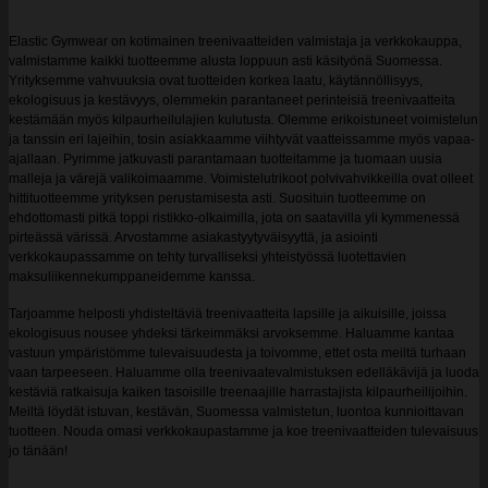
useampi
muunnelma.
Elastic Gymwear on kotimainen treenivaatteiden valmistaja ja verkkokauppa,
Voit
valmistamme kaikki tuotteemme alusta loppuun asti käsityönä Suomessa.
tehdä
Yrityksemme vahvuuksia ovat tuotteiden korkea laatu, käytännöllisyys,
valinnat
ekologisuus ja kestävyys, olemmekin parantaneet perinteisiä treenivaatteita
tuotteen
kestämään myös kilpaurheilulajien kulutusta. Olemme erikoistuneet voimistelun
sivulla.
ja tanssin eri lajeihin, tosin asiakkaamme viihtyvät vaatteissamme myös vapaa-
ajallaan. Pyrimme jatkuvasti parantamaan tuotteitamme ja tuomaan uusia
malleja ja värejä valikoimaamme. Voimistelutrikoot polvivahvikkeilla ovat olleet
hittituotteemme yrityksen perustamisesta asti. Suosituin tuotteemme on
ehdottomasti pitkä toppi ristikko-olkaimilla, jota on saatavilla yli kymmenessä
pirteässä värissä. Arvostamme asiakastyytyväisyyttä, ja asiointi
verkkokaupassamme on tehty turvalliseksi yhteistyössä luotettavien
maksuliikennekumppaneidemme kanssa.
Tarjoamme helposti yhdisteltäviä treenivaatteita lapsille ja aikuisille, joissa
ekologisuus nousee yhdeksi tärkeimmäksi arvoksemme. Haluamme kantaa
vastuun ympäristömme tulevaisuudesta ja toivomme, ettet osta meiltä turhaan
vaan tarpeeseen. Haluamme olla treenivaatevalmistuksen edelläkävijä ja luoda
kestäviä ratkaisuja kaiken tasoisille treenaajille harrastajista kilpaurheilijoihin.
Meiltä löydät istuvan, kestävän, Suomessa valmistetun, luontoa kunnioittavan
tuotteen. Nouda omasi verkkokaupastamme ja koe treenivaatteiden tulevaisuus
jo tänään!