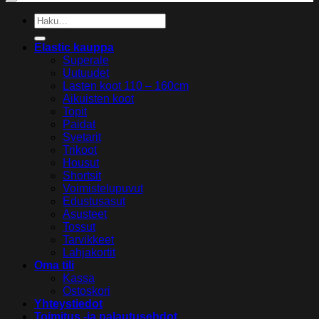
Etsi:
Elastic kauppa
Superale
Uutuudet
Lasten koot 110 – 160cm
Aikuisten koot
Topit
Paidat
Svetarit
Trikoot
Housut
Shortsit
Voimistelupuvut
Edustusasut
Asusteet
Tossut
Tarvikkeet
Lahjakortit
Oma tili
Kassa
Ostoskori
Yhteystiedot
Toimitus -ja palautusehdot