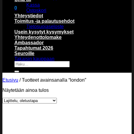
Kassa
0
Ostoskori
Ostoskori
Yhteystiedot
Toimitus -ja palautusehdot
Tietosuojaseloste
Usein kysytyt kysymykset
Yhteydenottolomake
Ambassador
Tapahtumat 2026
Ostoskori on tyhjä.
Seuroille
Takaisin kauppaan
Etsi:
Etusivu
/
Tuotteet avainsanalla “london”
Näytetään ainoa tulos