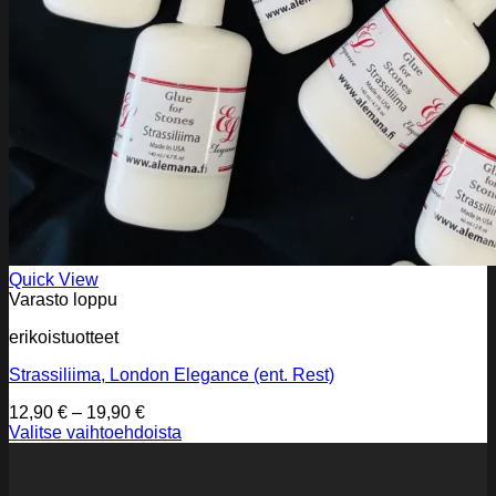
Quick View
Varasto loppu
erikoistuotteet
Strassiliima, London Elegance (ent. Rest)
Hintaluokka:
12,90
€
–
19,90
€
12,90 €
Valitse vaihtoehdoista
Tällä
-
tuotteella
19,90 €
on