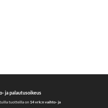
o- ja palautusoikeus
uilla tuotteilla on
14 vrk:n vaihto- ja