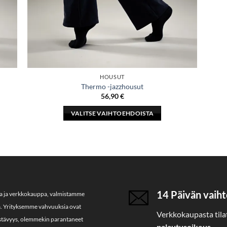
HOUSUT
Thermo -jazzhousut
56,90
€
VALITSE VAIHTOEHDOISTA
Tällä
tuotteella
on
useampi
muunnelma.
Voit
14 Päivän vaiht
ja ja verkkokauppa, valmistamme
tehdä
a. Yrityksemme vahvuuksia ovat
valinnat
Verkkokaupasta tilat
tuotteen
kestävyys, olemmekin parantaneet
palautusoikeus
.