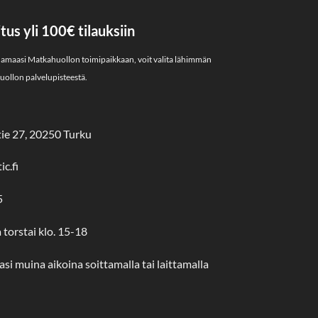
us yli 100€ tilauksiin
uamaasi Matkahuollon toimipaikkaan, voit valita lähimmän
ollon palvelupisteestä.
ie 27, 20250 Turku
c.fi
5
a torstai klo. 15-18
si muina aikoina soittamalla tai laittamalla