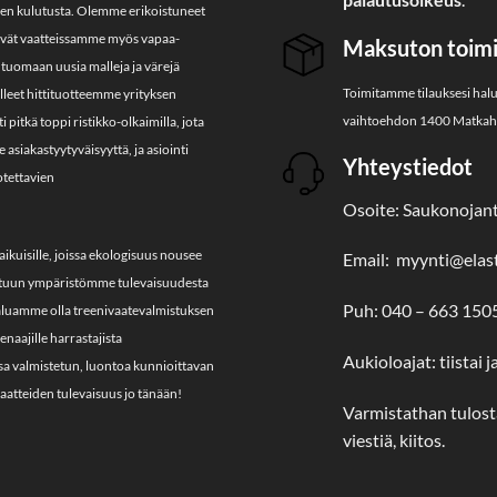
sivulla.
jien kulutusta. Olemme erikoistuneet
htyvät vaatteissamme myös vapaa-
Maksuton toimit
tuomaan uusia malleja ja värejä
Toimitamme tilauksesi hal
lleet hittituotteemme yrityksen
vaihtoehdon 1400 Matkahu
pitkä toppi ristikko-olkaimilla, jota
asiakastyytyväisyyttä, ja asiointi
Yhteystiedot
otettavien
Osoite: Saukonojant
aikuisille, joissa ekologisuus nousee
Email: myynti@elasti
tuun ympäristömme tulevaisuudesta
Puh: 040 – 663 150
Haluamme olla treenivaatevalmistuksen
eenaajille harrastajista
Aukioloajat: tiistai j
ssa valmistetun, luontoa kunnioittavan
atteiden tulevaisuus jo tänään!
Varmistathan tulosta
viestiä, kiitos.