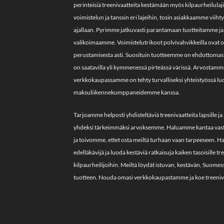
sivulla.
perinteisiä treenivaatteita kestämään myös kilpaurheilula
voimistelun ja tanssin eri lajeihin, tosin asiakkaamme vii
ajallaan. Pyrimme jatkuvasti parantamaan tuotteitamme ja 
valikoimaamme. Voimistelutrikoot polvivahvikkeilla ovat o
perustamisesta asti. Suosituin tuotteemme on ehdottomasti 
on saatavilla yli kymmenessä pirteässä värissä. Arvostamme 
verkkokaupassamme on tehty turvalliseksi yhteistyössä lu
maksuliikennekumppaneidemme kanssa.
Tarjoamme helposti yhdisteltäviä treenivaatteita lapsille ja 
yhdeksi tärkeimmäksi arvoksemme. Haluamme kantaa vas
ja toivomme, ettet osta meiltä turhaan vaan tarpeeseen. 
edelläkävijä ja luoda kestäviä ratkaisuja kaiken tasoisille tr
kilpaurheilijoihin. Meiltä löydät istuvan, kestävän, Suome
tuotteen. Nouda omasi verkkokaupastamme ja koe treeniva