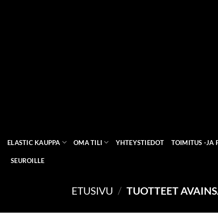
Skip
to
content
ELASTIC KAUPPA
OMA TILI
YHTEYSTIEDOT
TOIMITUS -JA
SEUROILLE
ETUSIVU
/
TUOTTEET AVAINS