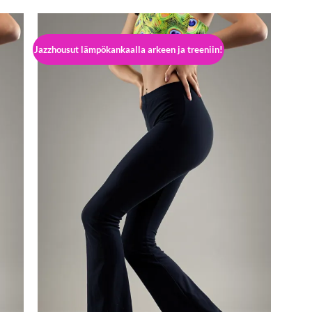
Jazzhousut lämpökankaalla arkeen ja treeniin!