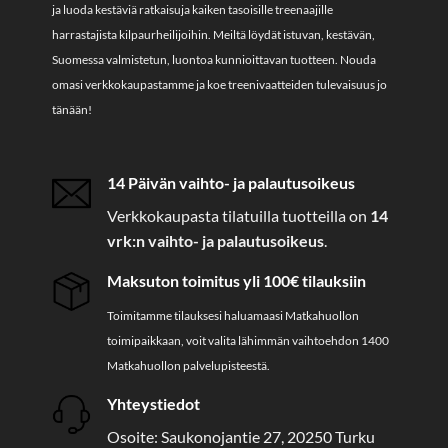
ja luoda kestäviä ratkaisuja kaiken tasoisille treenaajille
harrastajista kilpaurheilijoihin. Meiltä löydät istuvan, kestävän,
Suomessa valmistetun, luontoa kunnioittavan tuotteen. Nouda
omasi verkkokaupastamme ja koe treenivaatteiden tulevaisuus jo
tänään!
14 Päivän vaihto- ja palautusoikeus
Verkkokaupasta tilatuilla tuotteilla on
14
vrk:n vaihto- ja palautusoikeus
.
Maksuton toimitus yli 100€ tilauksiin
Toimitamme tilauksesi haluamaasi Matkahuollon
toimipaikkaan, voit valita lähimmän vaihtoehdon 1400
Matkahuollon palvelupisteestä.
Yhteystiedot
Osoite: Saukonojantie 27, 20250 Turku