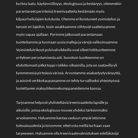
korkea laatu, käytännöllisyys, ekologisuus ja kestävyys, olemmekin
parantaneet perinteisiä treenivaatteita kestämään myös
kilpaurheilulajien kulutusta. Olemme erikoistuneet voimistelun ja
tanssin eri lajeihin, tosin asiakkaamme viihtyvät vaatteissamme
myös vapaa-ajallaan. Pyrimme jatkuvasti parantamaan
tuotteitamme ja tuomaan uusia malleja ja värejä valikoimaamme.
Voimistelutrikoot polvivahvikkeilla ovat olleet hittituotteemme
yrityksen perustamisesta asti. Suosituin tuotteemme on
ehdottomasti pitkä toppi ristikko-olkaimilla, jota on saatavilla yli
kymmenessä pirteässä värissä. Arvostamme asiakastyytyväisyyttä,
ja asiointi verkkokaupassamme on tehty turvalliseksi yhteistyössä
luotettavien maksuliikennekumppaneidemme kanssa.
Tarjoamme helposti yhdisteltäviä treenivaatteita lapsille ja
aikuisille, joissa ekologisuus nousee yhdeksi tärkeimmäksi
arvoksemme. Haluamme kantaa vastuun ympäristömme
tulevaisuudesta ja toivomme, ettet osta meiltä turhaan vaan
tarpeeseen. Haluamme olla treenivaatevalmistuksen edelläkävijä