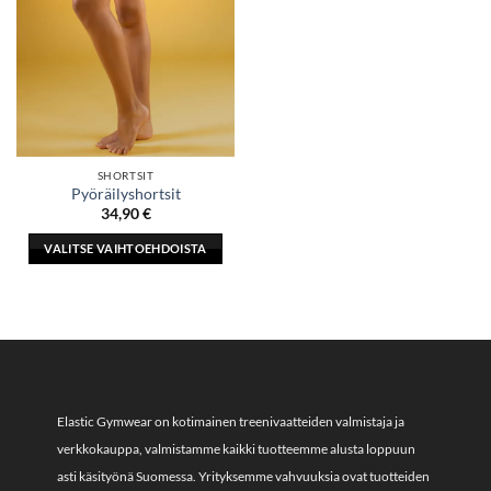
SHORTSIT
Pyöräilyshortsit
34,90
€
VALITSE VAIHTOEHDOISTA
Tällä
tuotteella
on
useampi
muunnelma.
Voit
tehdä
Elastic Gymwear on kotimainen treenivaatteiden valmistaja ja
valinnat
verkkokauppa, valmistamme kaikki tuotteemme alusta loppuun
tuotteen
asti käsityönä Suomessa. Yrityksemme vahvuuksia ovat tuotteiden
sivulla.