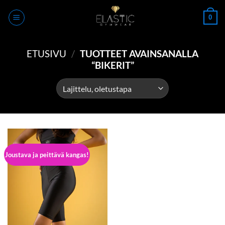
Skip
0
to
content
ETUSIVU
/
TUOTTEET AVAINSANALLA
“BIKERIT”
Joustava ja peittävä kangas!