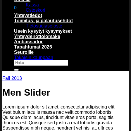
Kassa
0
Ostoskori
Ostoskori
Yhteystiedot
Toimitus -ja palautusehdot
Tietosuojaseloste
Usein kysytyt kysymykset
Yhteydenottolomake
Ambassador
Tapahtumat 2026
Ostoskori on tyhjä.
Seuroille
Takaisin kauppaan
Etsi:
Fall 2013
Men Slider
Lorem ipsum dolor sit amet, consectetur adipiscing elit.
Vestibulum iaculis massa nec velit commodo lobortis.
Quisque diam lacus, tincidunt vitae eros porta, sagittis
rhoncus est. Quisque sed justo a erat lobortis gravida.
Suspendisse nibh neque, hendrerit vel nisi at, ultrices