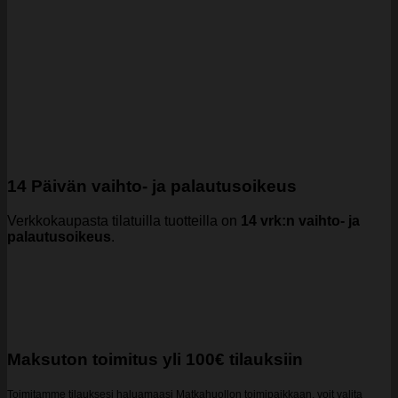
14 Päivän vaihto- ja palautusoikeus
Verkkokaupasta tilatuilla tuotteilla on
14 vrk:n vaihto- ja
palautusoikeus
.
Maksuton toimitus yli 100€ tilauksiin
Toimitamme tilauksesi haluamaasi Matkahuollon toimipaikkaan, voit valita