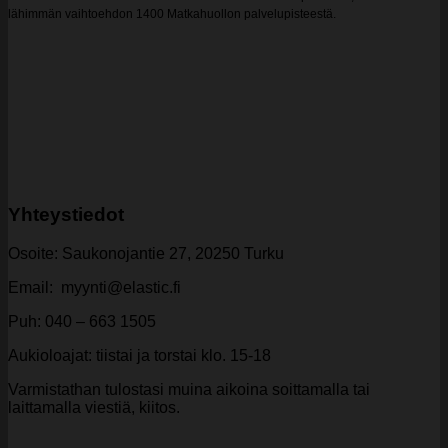
lähimmän vaihtoehdon 1400 Matkahuollon palvelupisteestä.
Yhteystiedot
Osoite: Saukonojantie 27, 20250 Turku
Email: myynti@elastic.fi
Puh: 040 – 663 1505
Aukioloajat: tiistai ja torstai klo. 15-18
Varmistathan tulostasi muina aikoina soittamalla tai
laittamalla viestiä, kiitos.