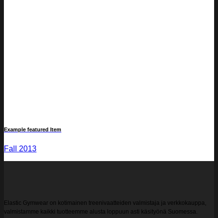
Example featured Item
Fall 2013
Elastic Gymwear on kotimainen treenivaatteiden valmistaja ja verkkokauppa,
valmistamme kaikki tuotteemme alusta loppuun asti käsityönä Suomessa.