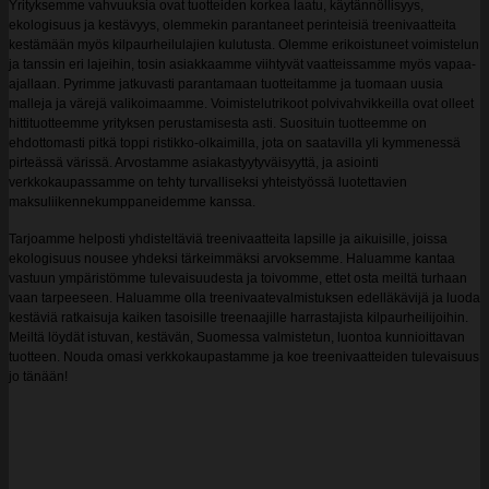
Yrityksemme vahvuuksia ovat tuotteiden korkea laatu, käytännöllisyys,
ekologisuus ja kestävyys, olemmekin parantaneet perinteisiä treenivaatteita
kestämään myös kilpaurheilulajien kulutusta. Olemme erikoistuneet voimistelun
ja tanssin eri lajeihin, tosin asiakkaamme viihtyvät vaatteissamme myös vapaa-
ajallaan. Pyrimme jatkuvasti parantamaan tuotteitamme ja tuomaan uusia
malleja ja värejä valikoimaamme. Voimistelutrikoot polvivahvikkeilla ovat olleet
hittituotteemme yrityksen perustamisesta asti. Suosituin tuotteemme on
ehdottomasti pitkä toppi ristikko-olkaimilla, jota on saatavilla yli kymmenessä
pirteässä värissä. Arvostamme asiakastyytyväisyyttä, ja asiointi
verkkokaupassamme on tehty turvalliseksi yhteistyössä luotettavien
maksuliikennekumppaneidemme kanssa.
Tarjoamme helposti yhdisteltäviä treenivaatteita lapsille ja aikuisille, joissa
ekologisuus nousee yhdeksi tärkeimmäksi arvoksemme. Haluamme kantaa
vastuun ympäristömme tulevaisuudesta ja toivomme, ettet osta meiltä turhaan
vaan tarpeeseen. Haluamme olla treenivaatevalmistuksen edelläkävijä ja luoda
kestäviä ratkaisuja kaiken tasoisille treenaajille harrastajista kilpaurheilijoihin.
Meiltä löydät istuvan, kestävän, Suomessa valmistetun, luontoa kunnioittavan
tuotteen. Nouda omasi verkkokaupastamme ja koe treenivaatteiden tulevaisuus
jo tänään!