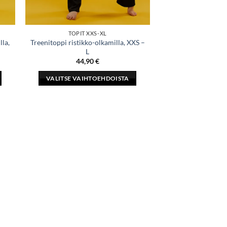
TOPIT XXS-XL
lla,
Treenitoppi ristikko-olkamilla, XXS –
L
44,90
€
VALITSE VAIHTOEHDOISTA
Tällä
tuotteella
on
useampi
muunnelma.
Voit
tehdä
valinnat
tuotteen
sivulla.