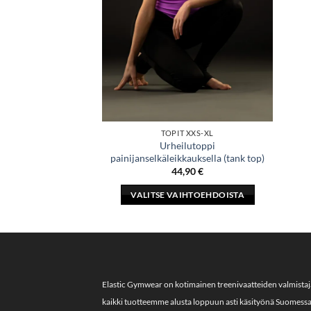
TOPIT XXS-XL
Urheilutoppi
painijanselkäleikkauksella (tank top)
44,90
€
VALITSE VAIHTOEHDOISTA
Tällä
tuotteella
on
useampi
muunnelma.
Elastic Gymwear on kotimainen treenivaatteiden valmista
Voit
kaikki tuotteemme alusta loppuun asti käsityönä Suomess
tehdä