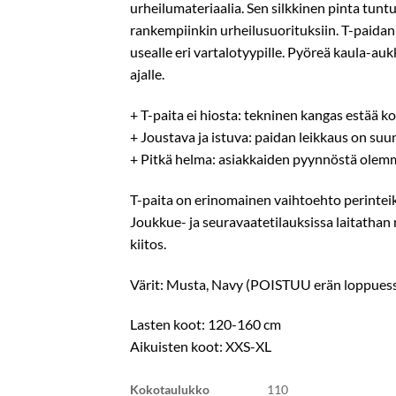
urheilumateriaalia. Sen silkkinen pinta tuntu
rankempiinkin urheilusuorituksiin. T-paida
usealle eri vartalotyypille. Pyöreä kaula-aukk
ajalle.
+ T-paita ei hiosta: tekninen kangas estää 
+ Joustava ja istuva: paidan leikkaus on suu
+ Pitkä helma: asiakkaiden pyynnöstä olem
T-paita on erinomainen vaihtoehto perinteik
Joukkue- ja seuravaatetilauksissa laitathan
kiitos.
Värit: Musta, Navy (POISTUU erän loppues
Lasten koot: 120-160 cm
Aikuisten koot: XXS-XL
Kokotaulukko
110