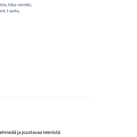
telu
,
kilpa-aerobic
,
eeni
,
t-paita
,
 pehmeää ja joustavaa teknistä