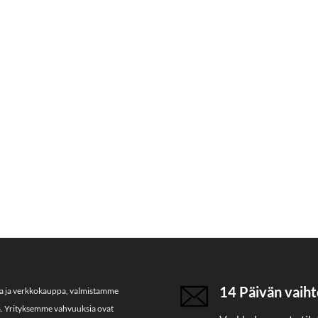
14 Päivän vaiht
ja ja verkkokauppa, valmistamme
a. Yrityksemme vahvuuksia ovat