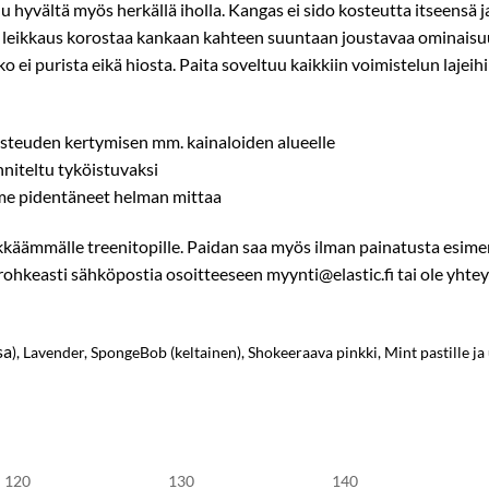
u hyvältä myös herkällä iholla. Kangas ei sido kosteutta itseensä j
n leikkaus korostaa kankaan kahteen suuntaan joustavaa ominaisu
o ei purista eikä hiosta. Paita soveltuu kaikkiin voimistelun lajeihi
kosteuden kertymisen mm. kainaloiden alueelle
nniteltu tyköistuvaksi
me pidentäneet helman mittaa
käämmälle treenitopille. Paidan saa myös ilman painatusta esimerk
 rohkeasti sähköpostia osoitteeseen myynti@elastic.fi tai ole yht
sa
),
Lavender, SpongeBob (keltainen), Shokeeraava pinkki, Mint pastille ja
120
130
140