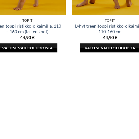
TOPIT
TOPIT
enitoppi ristikko-olkaimilla, 110
Lyhyt treenitoppi ristikko-olkaimi
– 160 cm (lasten koot)
110-160 cm
44,90
€
44,90
€
VALITSE VAIHTOEHDOISTA
VALITSE VAIHTOEHDOISTA
Tällä
Tällä
tuotteella
tuotteella
on
on
useampi
useampi
muunnelma.
muunnelma.
Voit
Voit
tehdä
tehdä
valinnat
valinnat
tuotteen
tuotteen
sivulla.
sivulla.