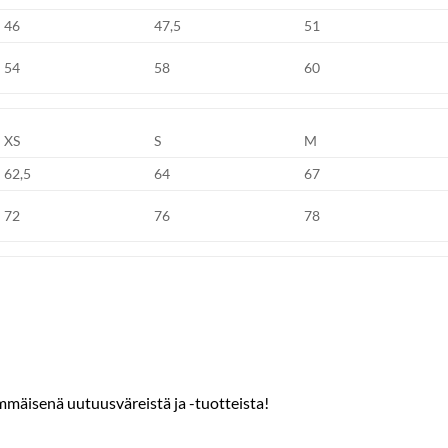
46
47,5
51
54
58
60
XS
S
M
62,5
64
67
72
76
78
mmäisenä uutuusväreistä ja -tuotteista!