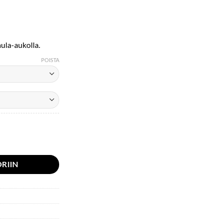
ntaluokka:
,00 €
aula-aukolla.
,90 €
POISTA
RIIN