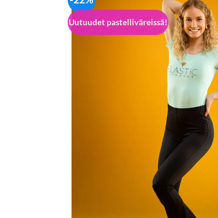
Uutuudet pastelliväreissä!