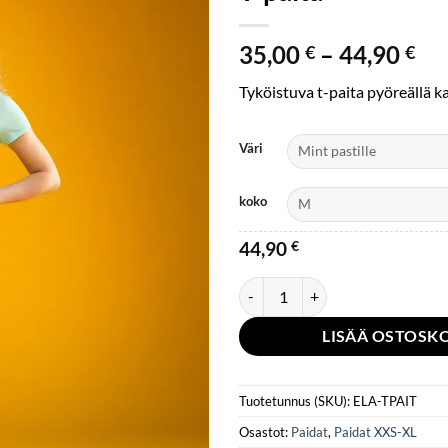
Hi
35,00
–
44,90
€
€
35
Tyköistuva t-paita pyöreällä k
-
44
Väri
koko
44,90
€
T-paita määrä
LISÄÄ OSTOSKO
Tuotetunnus (SKU):
ELA-TPAIT
Osastot:
Paidat
,
Paidat XXS-XL