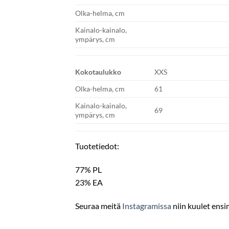
Olka-helma, cm
Kainalo-kainalo,
ympärys, cm
Kokotaulukko
XXS
Olka-helma, cm
61
Kainalo-kainalo,
69
ympärys, cm
Tuotetiedot:
77% PL
23% EA
Seuraa meitä
Instagramissa
niin kuulet ensi