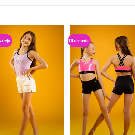
värejä!
Tilaustuote!