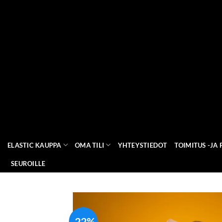
Skip
to
content
ELASTIC KAUPPA
OMA TILI
YHTEYSTIEDOT
TOIMITUS -JA
SEUROILLE
-22%