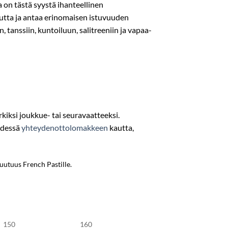
a on tästä syystä ihanteellinen
utta ja antaa erinomaisen istuvuuden
n, tanssiin, kuntoiluun, salitreeniin ja vapaa-
iksi joukkue- tai seuravaatteeksi.
eydessä
yhteydenottolomakkeen
kautta,
 uutuus French Pastille.
150
160