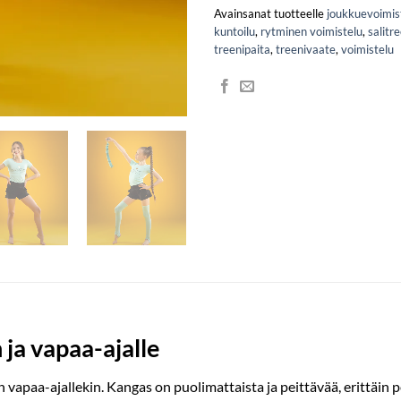
Avainsanat tuotteelle
joukkuevoimis
kuntoilu
,
rytminen voimistelu
,
salitr
treenipaita
,
treenivaate
,
voimistelu
 ja vapaa-ajalle
n vapaa-ajallekin. Kangas on puolimattaista ja peittävää, erittäin