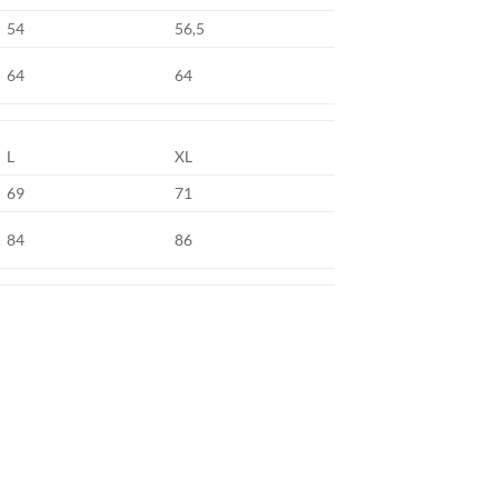
54
56,5
64
64
L
XL
69
71
84
86