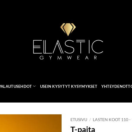
 PALAUTUSEHDOT
USEIN KYSYTYT KYSYMYKSET
YHTEYDENOTT
ETUSIVU
/
LASTEN KOOT 110 -
T-paita