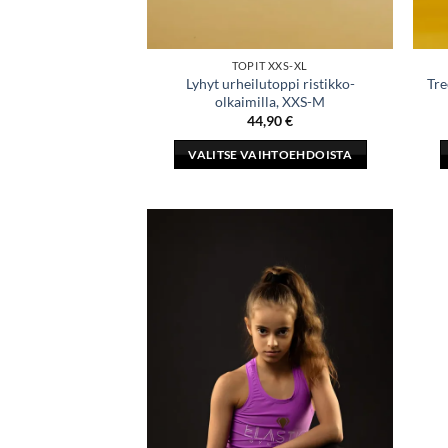
TOPIT XXS-XL
Lyhyt urheilutoppi ristikko-
Tre
olkaimilla, XXS-M
44,90
€
VALITSE VAIHTOEHDOISTA
Tällä
tuotteella
on
useampi
muunnelma.
Voit
tehdä
valinnat
tuotteen
sivulla.